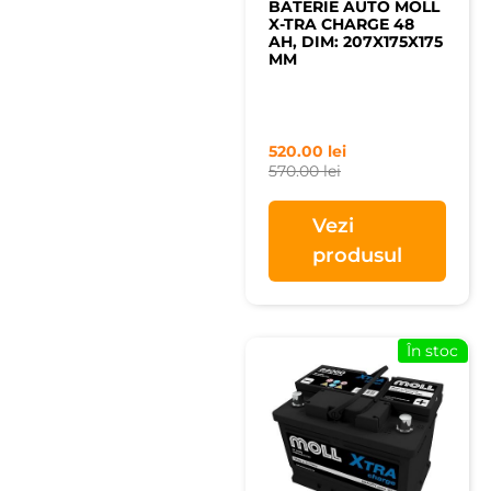
BATERIE AUTO MOLL
X-TRA CHARGE 48
AH, DIM: 207X175X175
MM
520.00
lei
570.00
lei
Vezi
produsul
În stoc