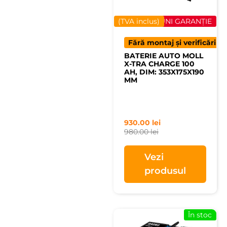
(TVA inclus)
40 LUNI GARANȚIE
Fără montaj și verificări
BATERIE AUTO MOLL
X-TRA CHARGE 100
AH, DIM: 353X175X190
MM
930.00
lei
980.00
lei
Vezi
produsul
În stoc