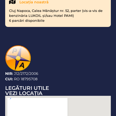
Locaţia noastră
Cluj Napoca, Calea Mănăştur nr. 52, parter (vis-a-vis de
benzinăria LUKOIL şi/sau Hotel PAMI)
6 parcări disponibile
NIR:
J12/2172/2006
CUI:
RO 18795708
LEGĂTURI UTILE
VEZI LOCAŢIA