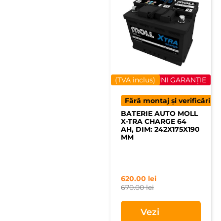
(TVA inclus)
40 LUNI GARANȚIE
Fără montaj și verificări
BATERIE AUTO MOLL
X-TRA CHARGE 64
AH, DIM: 242X175X190
MM
620.00
lei
670.00
lei
Vezi