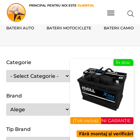
PRINCIPAL PENTRU NOI ESTE
CLIENTUL
BATERII AUTO
BATERII MOTOCICLETE
BATERII CAMIOAN
Categorie
În stoc
Brand
(TVA inclus)
40 LUNI GARANȚIE
Tip Brand
Fără montaj și verificări