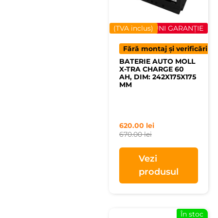
(TVA inclus)
40 LUNI GARANȚIE
Fără montaj și verificări
BATERIE AUTO MOLL
X-TRA CHARGE 60
AH, DIM: 242X175X175
MM
620.00
lei
670.00
lei
Vezi
produsul
În stoc