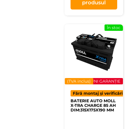
produsul
În stoc
(TVA inclus)
40 LUNI GARANȚIE
Fără montaj și verificări
BATERIE AUTO MOLL
X-TRA CHARGE 85 AH
DIM:315X175X190 MM