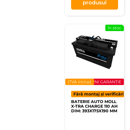
produsul
În stoc
(TVA inclus)
40 LUNI GARANȚIE
Fără montaj și verificări
BATERIE AUTO MOLL
X-TRA CHARGE 110 AH
DIM: 393X175X190 MM