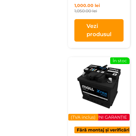
1,000.00
lei
1,050.00
lei
Vezi
produsul
În stoc
(TVA inclus)
40 LUNI GARANȚIE
Fără montaj și verificări