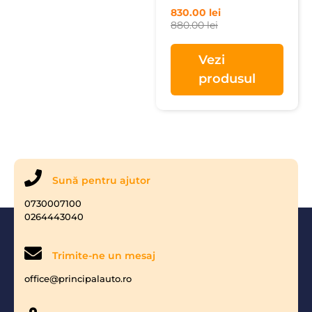
830.00
lei
880.00
lei
Vezi
produsul
Sună pentru ajutor
0730007100
0264443040
Trimite-ne un mesaj
office@principalauto.ro