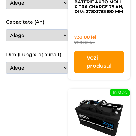
BATERIE AUTO MOLL
X-TRA CHARGE 75 AH,
DIM: 278X175X190 MM
Capacitate (Ah)
730.00
lei
780.00
lei
Dim (Lung x lăț x înălț)
Vezi
produsul
În stoc