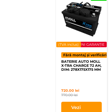
(TVA inclus)
40 LUNI GARANȚIE
Fără montaj și verificări
BATERIE AUTO MOLL
X-TRA CHARGE 72 AH,
DIM: 278X175X175 MM
720.00
lei
770.00
lei
Vezi