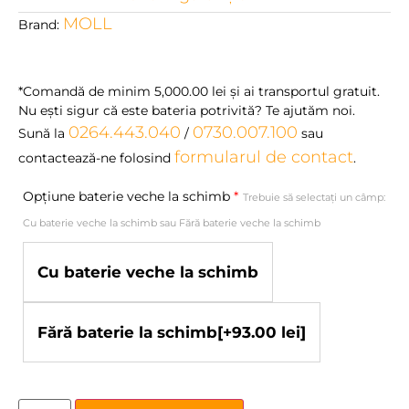
MOLL
Brand:
*Comandă de minim
5,000.00
lei
şi ai transportul gratuit.
Nu eşti sigur că este bateria potrivită? Te ajutăm noi.
0264.443.040
0730.007.100
Sună la
/
sau
formularul de contact
contactează-ne folosind
.
Opțiune baterie veche la schimb
*
Trebuie să selectați un câmp:
Cu baterie veche la schimb sau Fără baterie veche la schimb
Cu baterie veche la schimb
Fără baterie la schimb
[+93.00 lei]