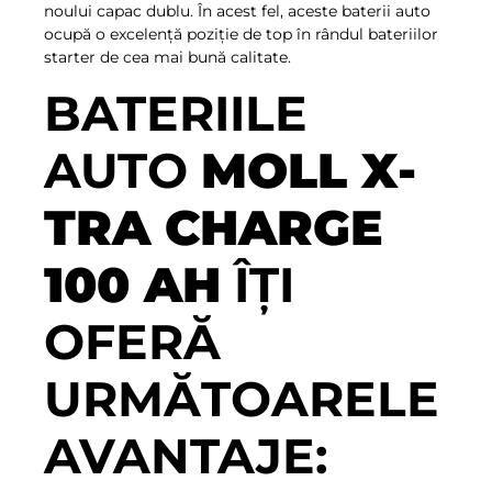
noului capac dublu. În acest fel, aceste baterii auto
ocupă o excelență poziție de top în rândul bateriilor
starter de cea mai bună calitate.
BATERIILE
AUTO
MOLL X-
TRA CHARGE
100 AH
ÎȚI
OFERĂ
URMĂTOARELE
AVANTAJE: