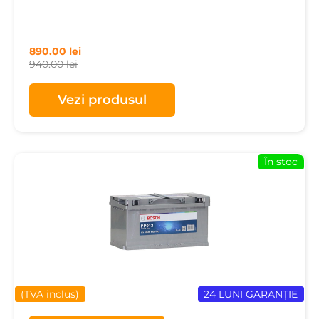
890.00
lei
940.00
lei
Vezi produsul
În stoc
(TVA inclus)
24 LUNI GARANȚIE