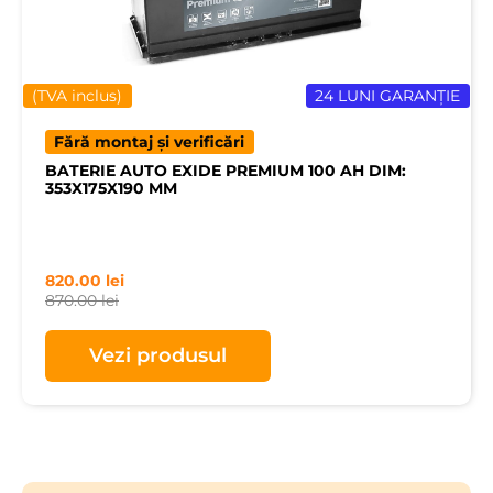
(TVA inclus)
24 LUNI GARANȚIE
Fără montaj și verificări
BATERIE AUTO EXIDE PREMIUM 100 AH DIM:
353X175X190 MM
820.00
lei
870.00
lei
Vezi produsul