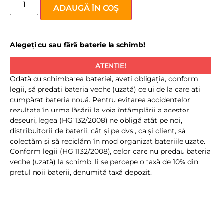
ADAUGĂ ÎN COȘ
Alegeți cu sau fără baterie la schimb!
ATENȚIE!
Odată cu schimbarea bateriei, aveţi obligaţia, conform
legii, să predaţi bateria veche (uzată) celui de la care aţi
cumpărat bateria nouă. Pentru evitarea accidentelor
rezultate în urma lăsării la voia întâmplării a acestor
deşeuri, legea (HG1132/2008) ne obligă atât pe noi,
distribuitorii de baterii, cât şi pe dvs., ca şi client, să
colectăm şi să reciclăm în mod organizat bateriile uzate.
Conform legii (HG 1132/2008), celor care nu predau bateria
veche (uzată) la schimb, li se percepe o taxă de 10% din
preţul noii baterii, denumită taxă depozit.