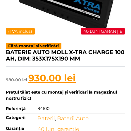
(TVA inclus)
40 LUNI GARANȚIE
Fără montaj și verificări
BATERIE AUTO MOLL X-TRA CHARGE 100
AH, DIM: 353X175X190 MM
930.00
lei
980.00
lei
Prețul tăiat este cu montaj și verificări la magazinul
nostru fizic!
Referință
84100
Categorii
Baterii
Baterii Auto
,
Garanție
40 luni garanţie