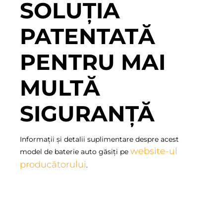
SOLUȚIA
PATENTATĂ
PENTRU MAI
MULTĂ
SIGURANȚĂ
Informații și detalii suplimentare despre acest
website-ul
model de baterie auto găsiți pe
producătorului
.