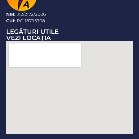
NIR:
J12/2172/2006
CUI:
RO 18795708
LEGĂTURI UTILE
VEZI LOCAŢIA