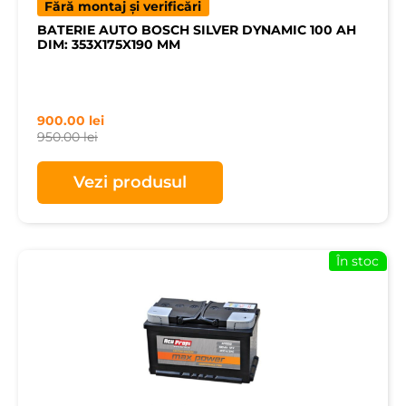
Fără montaj și verificări
BATERIE AUTO BOSCH SILVER DYNAMIC 100 AH
DIM: 353X175X190 MM
900.00
lei
950.00
lei
Vezi produsul
În stoc