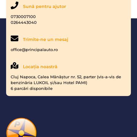
Sună pentru ajutor
0730007100
0264443040
Trimite-ne un mesaj
office@principalauto.ro
Locaţia noastră
Cluj Napoca, Calea Mănăştur nr. 52, parter (vis-a-vis de
benzinăria LUKOIL şi/sau Hotel PAMI)
6 parcări disponibile