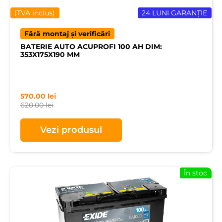
(TVA inclus)
24 LUNI GARANȚIE
Fără montaj și verificări
BATERIE AUTO ACUPROFI 100 AH DIM:
353X175X190 MM
570.00
lei
620.00
lei
Vezi produsul
În stoc