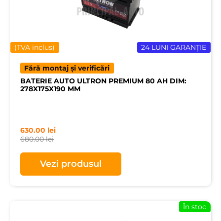
(TVA inclus)
24 LUNI GARANȚIE
Fără montaj și verificări
BATERIE AUTO ULTRON PREMIUM 80 AH DIM:
278X175X190 MM
630.00
lei
680.00
lei
Vezi produsul
În stoc