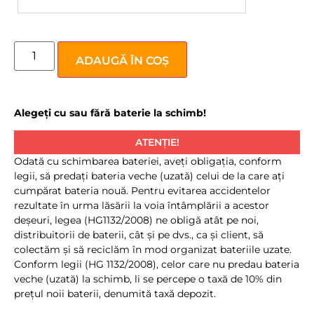
ADAUGĂ ÎN COȘ
Alegeți cu sau fără baterie la schimb!
ATENȚIE!
Odată cu schimbarea bateriei, aveţi obligaţia, conform
legii, să predaţi bateria veche (uzată) celui de la care aţi
cumpărat bateria nouă. Pentru evitarea accidentelor
rezultate în urma lăsării la voia întâmplării a acestor
deşeuri, legea (HG1132/2008) ne obligă atât pe noi,
distribuitorii de baterii, cât şi pe dvs., ca şi client, să
colectăm şi să reciclăm în mod organizat bateriile uzate.
Conform legii (HG 1132/2008), celor care nu predau bateria
veche (uzată) la schimb, li se percepe o taxă de 10% din
preţul noii baterii, denumită taxă depozit.