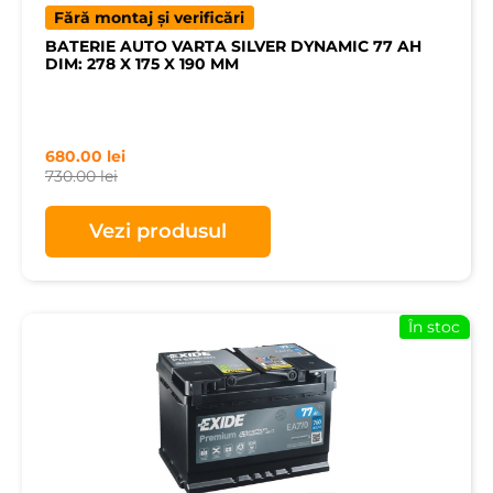
Fără montaj și verificări
BATERIE AUTO VARTA SILVER DYNAMIC 77 AH
DIM: 278 X 175 X 190 MM
680.00
lei
730.00
lei
Vezi produsul
În stoc