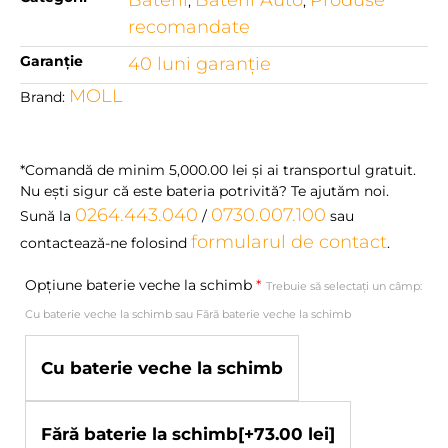
Baterii
Baterii Auto
Produse
,
,
recomandate
Garanție
40 luni garanţie
MOLL
Brand:
*Comandă de minim
5,000.00
lei
şi ai transportul gratuit.
Nu eşti sigur că este bateria potrivită? Te ajutăm noi.
0264.443.040
0730.007.100
Sună la
/
sau
formularul de contact
contactează-ne folosind
.
Opțiune baterie veche la schimb
*
Trebuie să selectați un câmp:
Cu baterie veche la schimb sau Fără baterie veche la schimb
Cu baterie veche la schimb
Fără baterie la schimb
[+73.00 lei]