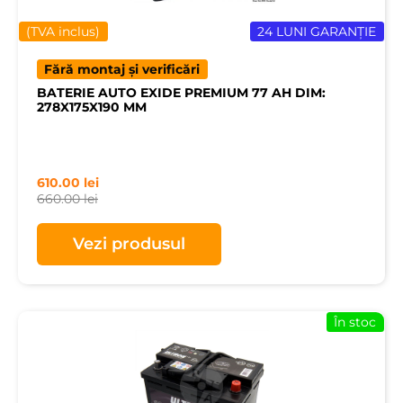
(TVA inclus)
24 LUNI GARANȚIE
Fără montaj și verificări
BATERIE AUTO EXIDE PREMIUM 77 AH DIM:
278X175X190 MM
610.00
lei
660.00
lei
Vezi produsul
În stoc