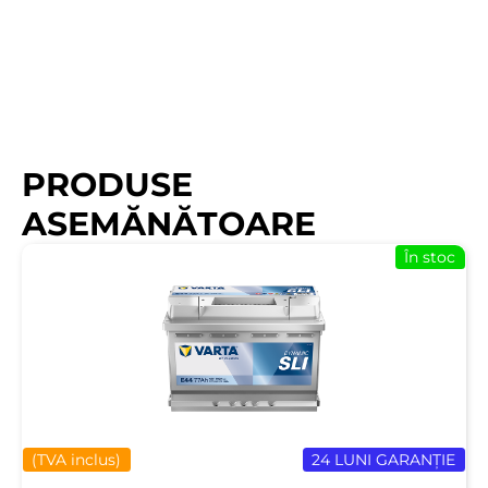
PRODUSE
ASEMĂNĂTOARE
În stoc
(TVA inclus)
24 LUNI GARANȚIE