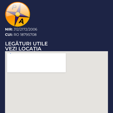
NIR:
J12/2172/2006
CUI:
RO 18795708
LEGĂTURI UTILE
VEZI LOCAŢIA