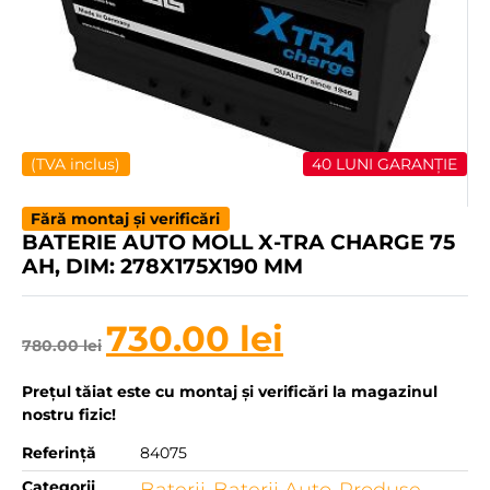
(TVA inclus)
40 LUNI GARANȚIE
Fără montaj și verificări
BATERIE AUTO MOLL X-TRA CHARGE 75
AH, DIM: 278X175X190 MM
730.00
lei
780.00
lei
Prețul tăiat este cu montaj și verificări la magazinul
nostru fizic!
Referință
84075
Categorii