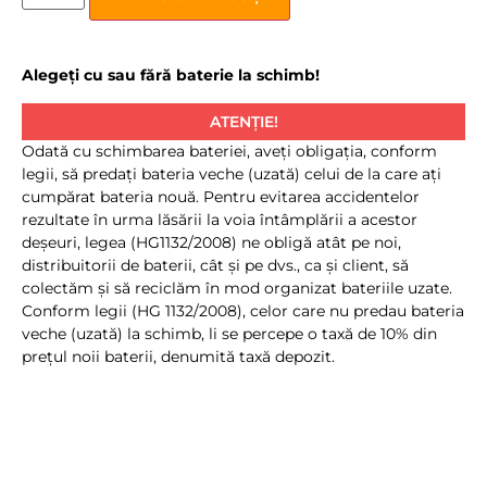
Alegeți cu sau fără baterie la schimb!
ATENȚIE!
Odată cu schimbarea bateriei, aveţi obligaţia, conform
legii, să predaţi bateria veche (uzată) celui de la care aţi
cumpărat bateria nouă. Pentru evitarea accidentelor
rezultate în urma lăsării la voia întâmplării a acestor
deşeuri, legea (HG1132/2008) ne obligă atât pe noi,
distribuitorii de baterii, cât şi pe dvs., ca şi client, să
colectăm şi să reciclăm în mod organizat bateriile uzate.
Conform legii (HG 1132/2008), celor care nu predau bateria
veche (uzată) la schimb, li se percepe o taxă de 10% din
preţul noii baterii, denumită taxă depozit.