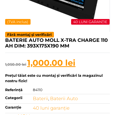
(TVA inclus)
40 LUNI GARANȚIE
Fără montaj și verificări
BATERIE AUTO MOLL X-TRA CHARGE 110
AH DIM: 393X175X190 MM
1,000.00
lei
1,050.00
lei
Prețul tăiat este cu montaj și verificări la magazinul
nostru fizic!
Referință
84110
Categorii
Baterii
Baterii Auto
,
Garanție
40 luni garanţie