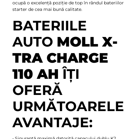
ocupă o excelență poziție de top în rândul bateriilor
starter de cea mai bună calitate.
BATERIILE
AUTO
MOLL X-
TRA CHARGE
110 AH
ÎȚI
OFERĂ
URMĂTOARELE
AVANTAJE:
• Siguranță maximă datorită capacului dublu K2