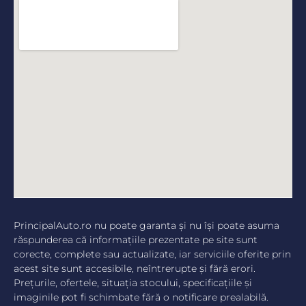
PrincipalAuto.ro nu poate garanta şi nu îşi poate asuma
răspunderea că informaţiile prezentate pe site sunt
corecte, complete sau actualizate, iar serviciile oferite prin
acest site sunt accesibile, neîntrerupte şi fără erori.
Preţurile, ofertele, situaţia stocului, specificaţiile şi
imaginile pot fi schimbate fără o notificare prealabilă.