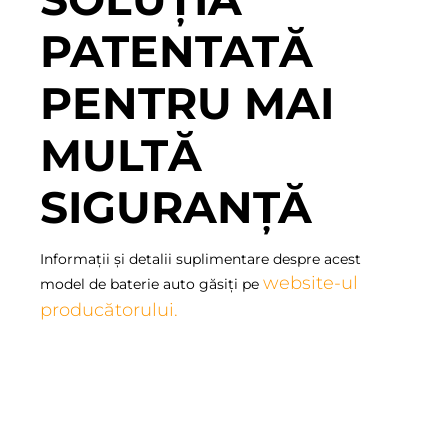
PATENTATĂ
PENTRU MAI
MULTĂ
SIGURANȚĂ
Informații și detalii suplimentare despre acest
website-ul
model de baterie auto găsiți pe
producătorului
.