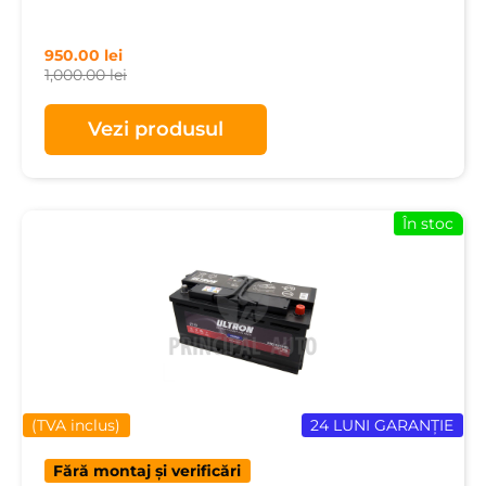
950.00
lei
1,000.00
lei
Vezi produsul
În stoc
(TVA inclus)
24 LUNI GARANȚIE
Fără montaj și verificări