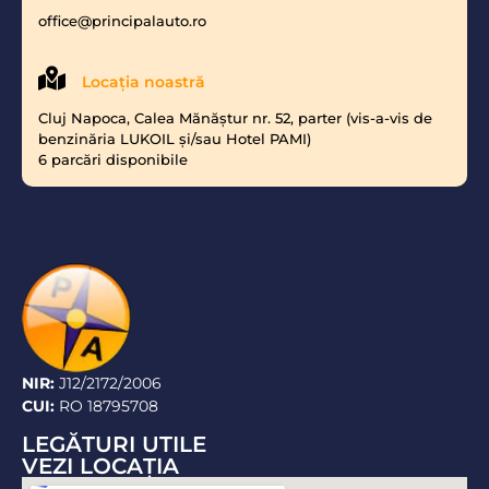
office@principalauto.ro
Locaţia noastră
Cluj Napoca, Calea Mănăştur nr. 52, parter (vis-a-vis de
benzinăria LUKOIL şi/sau Hotel PAMI)
6 parcări disponibile
NIR:
J12/2172/2006
CUI:
RO 18795708
LEGĂTURI UTILE
VEZI LOCAŢIA