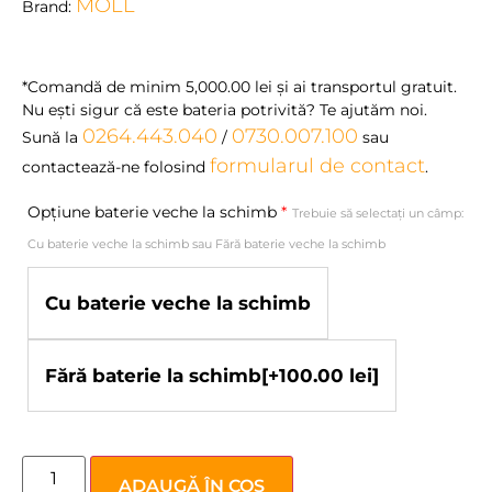
MOLL
Brand:
*Comandă de minim
5,000.00
lei
şi ai transportul gratuit.
Nu eşti sigur că este bateria potrivită? Te ajutăm noi.
0264.443.040
0730.007.100
Sună la
/
sau
formularul de contact
contactează-ne folosind
.
Opțiune baterie veche la schimb
*
Trebuie să selectați un câmp:
Cu baterie veche la schimb sau Fără baterie veche la schimb
Cu baterie veche la schimb
Fără baterie la schimb
[+100.00 lei]
ADAUGĂ ÎN COȘ