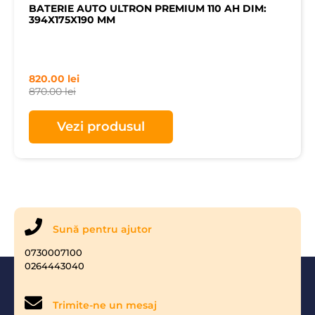
BATERIE AUTO ULTRON PREMIUM 110 AH DIM:
394X175X190 MM
820.00
lei
870.00
lei
Vezi produsul
Sună pentru ajutor
0730007100
0264443040
Trimite-ne un mesaj