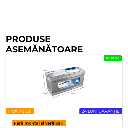
PRODUSE
ASEMĂNĂTOARE
În stoc
(TVA inclus)
24 LUNI GARANȚIE
Fără montaj și verificări