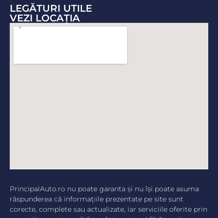
LEGĂTURI UTILE
VEZI LOCAŢIA
PrincipalAuto.ro nu poate garanta şi nu îşi poate asuma
răspunderea că informaţiile prezentate pe site sunt
corecte, complete sau actualizate, iar serviciile oferite prin