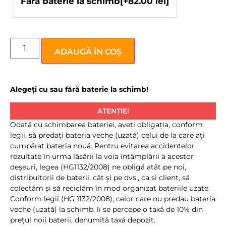
Fără baterie la schimb
[+82.00 lei]
ADAUGĂ ÎN COȘ
Alegeți cu sau fără baterie la schimb!
ATENȚIE!
Odată cu schimbarea bateriei, aveţi obligaţia, conform
legii, să predaţi bateria veche (uzată) celui de la care aţi
cumpărat bateria nouă. Pentru evitarea accidentelor
rezultate în urma lăsării la voia întâmplării a acestor
deşeuri, legea (HG1132/2008) ne obligă atât pe noi,
distribuitorii de baterii, cât şi pe dvs., ca şi client, să
colectăm şi să reciclăm în mod organizat bateriile uzate.
Conform legii (HG 1132/2008), celor care nu predau bateria
veche (uzată) la schimb, li se percepe o taxă de 10% din
preţul noii baterii, denumită taxă depozit.