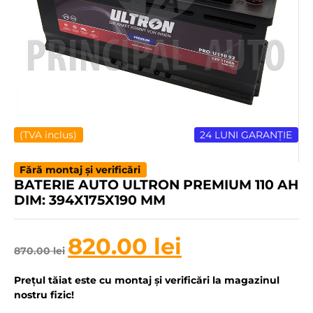
(TVA inclus)
24 LUNI GARANȚIE
Fără montaj și verificări
BATERIE AUTO ULTRON PREMIUM 110 AH
DIM: 394X175X190 MM
820.00
lei
870.00
lei
Prețul tăiat este cu montaj și verificări la magazinul
nostru fizic!