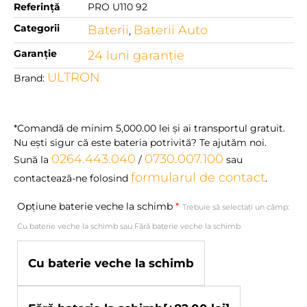
Referință
PRO U110 92
Categorii
Baterii
Baterii Auto
,
Garanție
24 luni garanţie
ULTRON
Brand:
*Comandă de minim
5,000.00
lei
şi ai transportul gratuit.
Nu eşti sigur că este bateria potrivită? Te ajutăm noi.
0264.443.040
0730.007.100
Sună la
/
sau
formularul de contact
contactează-ne folosind
.
Opțiune baterie veche la schimb
*
Trebuie să selectați un câmp:
Cu baterie veche la schimb sau Fără baterie veche la schimb
Cu baterie veche la schimb