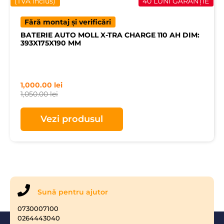
(TVA inclus)
40 LUNI GARANȚIE
Fără montaj și verificări
BATERIE AUTO MOLL X-TRA CHARGE 110 AH DIM:
393X175X190 MM
1,000.00
lei
1,050.00
lei
Vezi produsul
Sună pentru ajutor
0730007100
0264443040