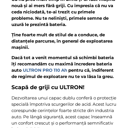
nouă și ai mers fără griji. Cu impresia că nu va
ceda niciodată, te-ai trezit cu primele
probleme. Nu te neliniști, primele semne de
uzură le prezintă bateria.
Ține foarte mult de stilul de a conduce, de
distanțele parcurse, în general de exploatarea
mașinii.
Dacă tot a venit momentul să schimbi bateria
îți recomandăm cu maximă încredere bateria
auto
ULTRON PRO 110 Ah
pentru că, indiferent
de regimul de exploatare nu te va lăsa la greu.
Scapă de griji cu ULTRON!
Dezvoltarea unui capac dublu conferă o protecție
specială împotriva scurgerilor de acid. Acest lucru
corespunde cerințelor foarte stricte din industria
auto. Pe lângă siguranță, acest capac înseamnă
un confort crescut și o performanță semnificativ