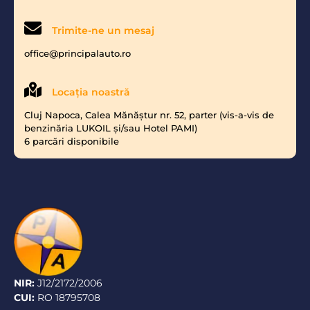
Trimite-ne un mesaj
office@principalauto.ro
Locaţia noastră
Cluj Napoca, Calea Mănăştur nr. 52, parter (vis-a-vis de
benzinăria LUKOIL şi/sau Hotel PAMI)
6 parcări disponibile
NIR:
J12/2172/2006
CUI:
RO 18795708