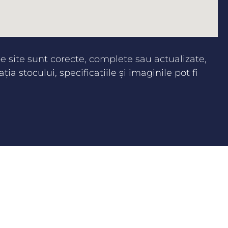
 site sunt corecte, complete sau actualizate,
aţia stocului, specificaţiile şi imaginile pot fi