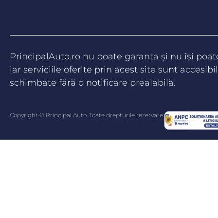
PrincipalAuto.ro nu poate garanta şi nu îşi poa
iar serviciile oferite prin acest site sunt accesibil
schimbate fără o notificare prealabilă.
Copyright © Principal Auto. Toate drepturile rezervate.