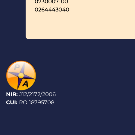
0730007100
0264443040
NIR:
J12/2172/2006
CUI:
RO 18795708