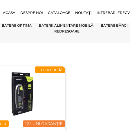
ACASĂ
DESPRE NOI
CATALOAGE
NOUTĂȚI
ÎNTREBĂRI FREC
BATERII OPTIMA
BATERII ALIMENTARE MOBILĂ
BATERII BĂRCI
REDRESOARE
La comandă
lus)
12 LUNI GARANȚIE