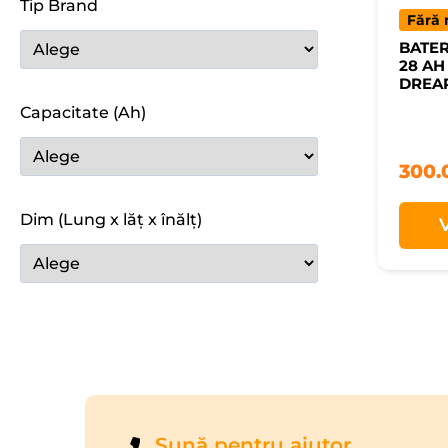
Tip Brand
Fără 
BATER
28 AH
DREA
Capacitate (Ah)
300.
Dim (Lung x lăț x înălț)
Sună pentru ajutor