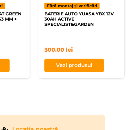
ri
Fără montaj și verificări
AT GREEN
BATERIE AUTO YUASA YBX 12V
63 MM +
30AH ACTIVE
SPECIALIST&GARDEN
300.00
lei
Vezi produsul
Locaţia noastră