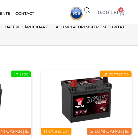
0
0.00
LEI
VENTE
CONTACT
BATERII CĂRUCIOARE
ACUMULATORI SISTEME SECURITATE
În stoc
La comandă
UNI GARANȚIE
(TVA inclus)
12 LUNI GARANȚIE