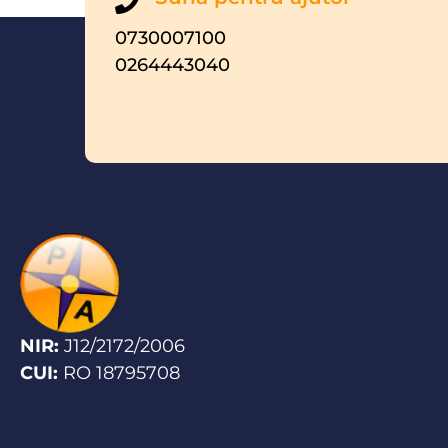
0730007100
0264443040
NIR:
J12/2172/2006
CUI:
RO 18795708