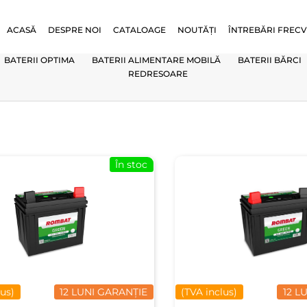
ACASĂ
DESPRE NOI
CATALOAGE
NOUTĂȚI
ÎNTREBĂRI FREC
BATERII OPTIMA
BATERII ALIMENTARE MOBILĂ
BATERII BĂRCI
REDRESOARE
În stoc
lus)
12 LUNI GARANȚIE
(TVA inclus)
12 L