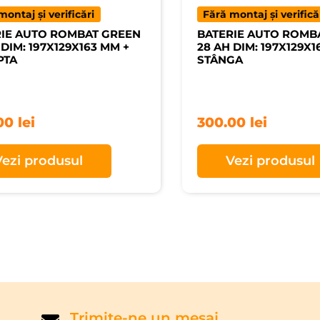
montaj și verificări
Fără montaj și verifică
IE AUTO ROMBAT GREEN
BATERIE AUTO ROMB
 DIM: 197X129X163 MM +
28 AH DIM: 197X129X1
PTA
STÂNGA
00
lei
300.00
lei
Vezi produsul
Vezi produsul
Trimite-ne un mesaj