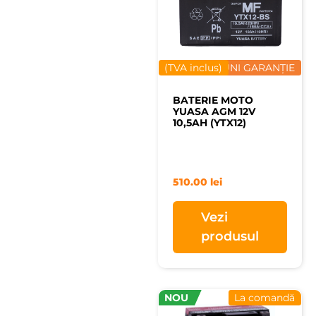
(TVA inclus)
12 LUNI GARANȚIE
BATERIE MOTO
YUASA AGM 12V
10,5AH (YTX12)
510.00
lei
Vezi
produsul
NOU
La comandă