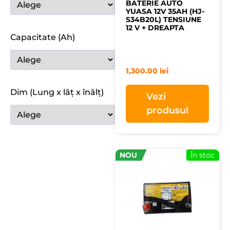
BATERIE AUTO
YUASA 12V 35AH (HJ-
S34B20L) TENSIUNE
12 V + DREAPTA
Capacitate (Ah)
1,300.00
lei
Dim (Lung x lăț x înălț)
Vezi
produsul
NOU
În stoc