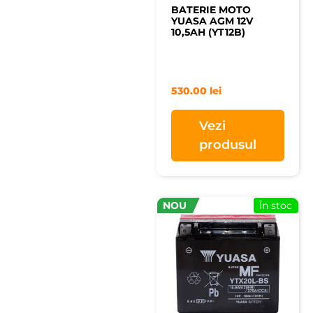
BATERIE MOTO
YUASA AGM 12V
10,5AH (YT12B)
530.00
lei
Vezi
produsul
NOU
În stoc