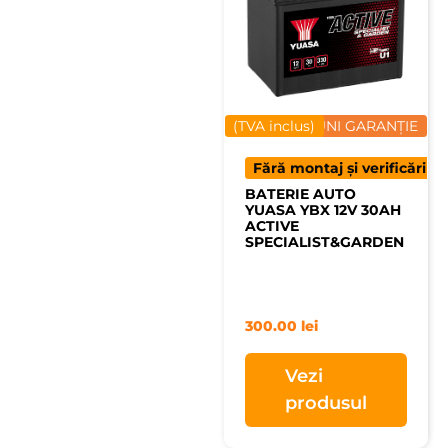
(TVA inclus)
12 LUNI GARANȚIE
Fără montaj și verificări
BATERIE AUTO
YUASA YBX 12V 30AH
ACTIVE
SPECIALIST&GARDEN
300.00
lei
Vezi
produsul