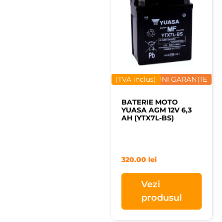
(TVA inclus)
12 LUNI GARANȚIE
BATERIE MOTO
YUASA AGM 12V 6,3
AH (YTX7L-BS)
320.00
lei
Vezi
produsul