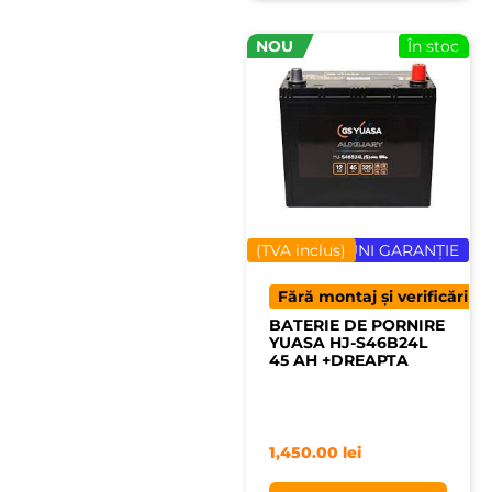
NOU
În stoc
(TVA inclus)
24 LUNI GARANȚIE
Fără montaj și verificări
BATERIE DE PORNIRE
YUASA HJ-S46B24L
45 AH +DREAPTA
1,450.00
lei