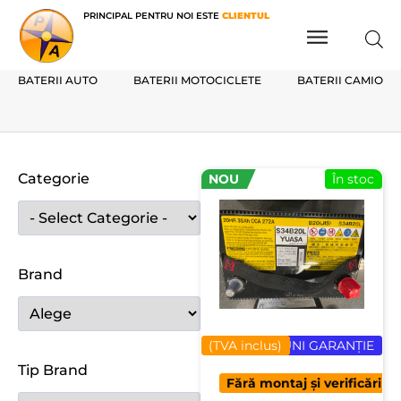
PRINCIPAL PENTRU NOI ESTE
CLIENTUL
BATERII AUTO
BATERII MOTOCICLETE
BATERII CAMIOAN
Categorie
NOU
În stoc
Brand
(TVA inclus)
24 LUNI GARANȚIE
Tip Brand
Fără montaj și verificări