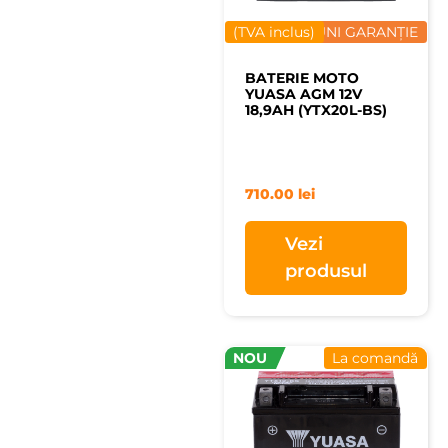
(TVA inclus)
12 LUNI GARANȚIE
BATERIE MOTO
YUASA AGM 12V
18,9AH (YTX20L-BS)
710.00
lei
Vezi
produsul
NOU
La comandă