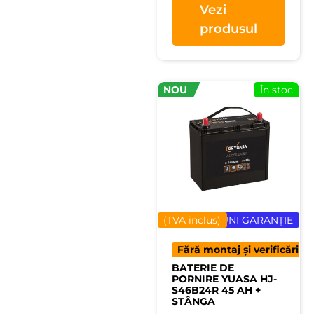
Vezi
produsul
NOU
În stoc
(TVA inclus)
24 LUNI GARANȚIE
Fără montaj și verificări
BATERIE DE
PORNIRE YUASA HJ-
S46B24R 45 AH +
STÂNGA