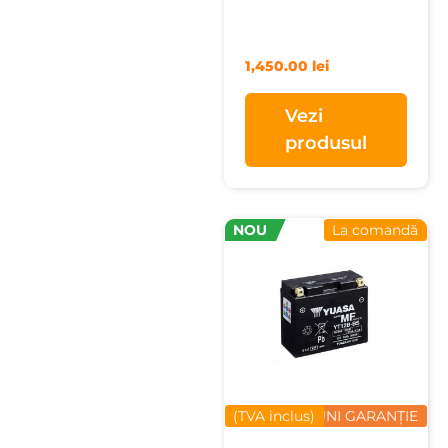
1,450.00
lei
Vezi
produsul
NOU
La comandă
(TVA inclus)
12 LUNI GARANȚIE