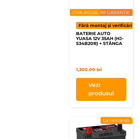
(TVA inclus)
12 LUNI GARANȚIE
Fără montaj și verificări
BATERIE AUTO
YUASA 12V 35AH (HJ-
S34B20R) + STÂNGA
1,300.00
lei
Vezi
produsul
La comandă