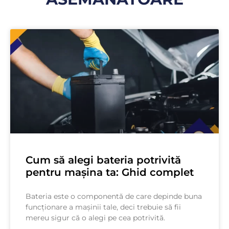
Cum să alegi bateria potrivită
pentru mașina ta: Ghid complet
Bateria este o componentă de care depinde buna
funcționare a mașinii tale, deci trebuie să fii
mereu sigur că o alegi pe cea potrivită.