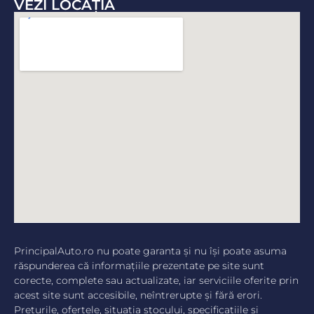
VEZI LOCAŢIA
PrincipalAuto.ro nu poate garanta şi nu îşi poate asuma
răspunderea că informaţiile prezentate pe site sunt
corecte, complete sau actualizate, iar serviciile oferite prin
acest site sunt accesibile, neîntrerupte şi fără erori.
Preţurile, ofertele, situaţia stocului, specificaţiile şi