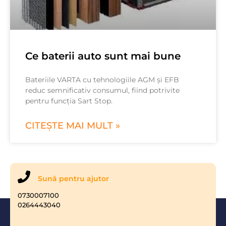
Ce baterii auto sunt mai bune
Bateriile VARTA cu tehnologiile AGM și EFB
reduc semnificativ consumul, fiind potrivite
pentru funcția Sart Stop.
CITEȘTE MAI MULT »
Sună pentru ajutor
0730007100
0264443040