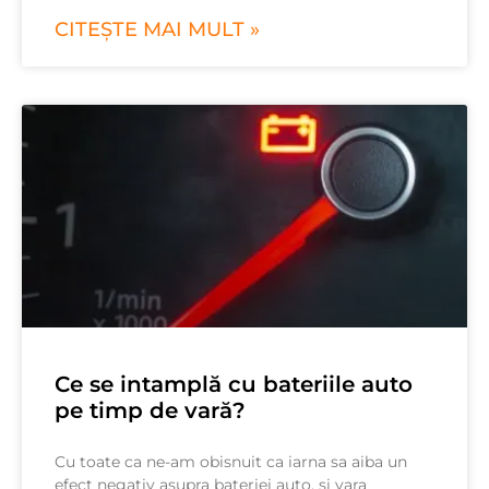
CITEȘTE MAI MULT »
Ce se intamplă cu bateriile auto
pe timp de vară?
Cu toate ca ne-am obisnuit ca iarna sa aiba un
efect negativ asupra bateriei auto, si vara