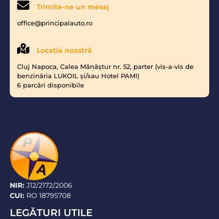
Trimite-ne un mesaj
office@principalauto.ro
Locaţia noastră
Cluj Napoca, Calea Mănăştur nr. 52, parter (vis-a-vis de
benzinăria LUKOIL şi/sau Hotel PAMI)
6 parcări disponibile
NIR:
J12/2172/2006
CUI:
RO 18795708
LEGĂTURI UTILE