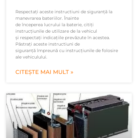
Respectaţi aceste instructiuni de siguranţă la
manevrarea bateriilor. Înainte
de începerea lucrului la baterie, citiţi
instrucţiunile de utilizare de la vehicul
şi respectaţi indicaţiile prevăzute în acestea.
Păstraţi aceste instructiuni de
siguranţă împreună cu instrucţiunile de folosire
ale vehiculului.
CITEȘTE MAI MULT »