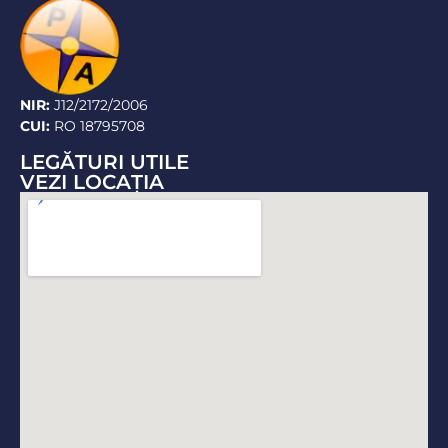
NIR:
J12/2172/2006
CUI:
RO 18795708
LEGĂTURI UTILE
VEZI LOCAŢIA