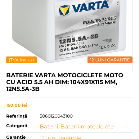
(TVA inclus)
12 LUNI GARANȚIE
BATERIE VARTA MOTOCICLETE MOTO
CU ACID 5.5 AH DIM: 104X91X115 MM,
12N5.5A-3B
150.00
lei
Referință
5060120043100
Categorii
Baterii
Baterii motociclete
,
Garanție
12 luni garanţie