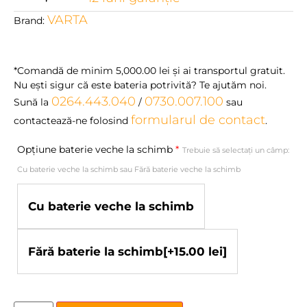
VARTA
Brand:
*Comandă de minim
5,000.00
lei
şi ai transportul gratuit.
Nu eşti sigur că este bateria potrivită? Te ajutăm noi.
0264.443.040
0730.007.100
Sună la
/
sau
formularul de contact
contactează-ne folosind
.
Opțiune baterie veche la schimb
*
Trebuie să selectați un câmp:
Cu baterie veche la schimb sau Fără baterie veche la schimb
Cu baterie veche la schimb
Fără baterie la schimb
[+15.00 lei]