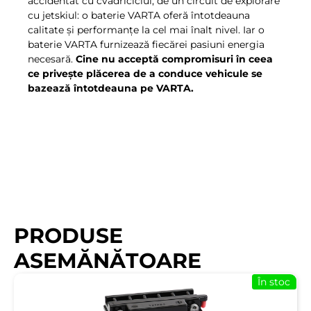
accidentat cu cvadriciclul, de un circuit de explorare
cu jetskiul: o baterie VARTA oferă întotdeauna
calitate şi performanţe la cel mai înalt nivel. Iar o
baterie VARTA furnizează fiecărei pasiuni energia
necesară.
Cine nu acceptă compromisuri în ceea
ce priveşte plăcerea de a conduce vehicule se
bazează întotdeauna pe VARTA.
PRODUSE
ASEMĂNĂTOARE
În stoc