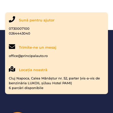
Sună pentru ajutor
0730007100
0264443040
Trimite-ne un mesaj
office@principalauto.ro
Locaţia noastră
Cluj Napoca, Calea Mănăştur nr. 52, parter (vis-a-vis de
benzinăria LUKOIL şi/sau Hotel PAMI)
6 parcări disponibile