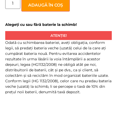
ADAUGĂ ÎN COȘ
Alegeți cu sau fără baterie la schimb!
ATENȚIE!
Odată cu schimbarea bateriei, aveţi obligaţia, conform
legii, să predaţi bateria veche (uzată) celui de la care aţi
cumpărat bateria nouă. Pentru evitarea accidentelor
rezultate în urma lăsării la voia întâmplării a acestor
deşeuri, legea (HG1132/2008) ne obligă atât pe noi,
distribuitorii de baterii, cât şi pe dvs., ca şi client, să
colectăm şi să reciclăm în mod organizat bateriile uzate.
Conform legii (HG 1132/2008), celor care nu predau bateria
veche (uzată) la schimb, li se percepe o taxă de 10% din
preţul noii baterii, denumită taxă depozit.