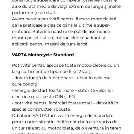
construcție superioară completă, bateriile noastre
au o durată medie de viață extrem de lungă și înalte
performanțe de start.
Avem bateria potrivită pentru fiecare motocicletă,
de la prețioasele clasice până la ultimele super-
motoare. Bateriile noastre se pot de asemenea
monta pe jet-ski-uri, motociclete cuadrant și
aplicații pentru mașini de tuns iarbă
VARTA Motorcycle Standard
Potrivită pentru aproape toate motocicletele cu un
larg sortiment de tipuri de 6 și 12 volți.
• durată lungă de funcționare – chiar în cele mai
dure condiții
• energie de start foarte mare – datorită valorilor
electrice mult peste DIN și EN
• potrivite pentru încărcări foarte mari – datorită în
special construcției robuste
O baterie VARTA furnizează energia de încredere
pentru orice situaţie. Indiferent dacă este vorba de
un tur relaxat cu motocicleta, de o aventură în teren