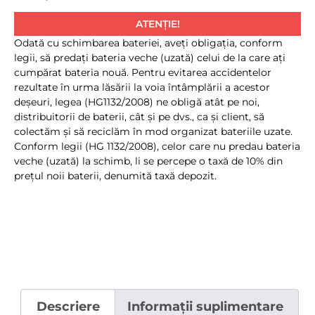
ATENȚIE!
Odată cu schimbarea bateriei, aveţi obligaţia, conform
legii, să predaţi bateria veche (uzată) celui de la care aţi
cumpărat bateria nouă. Pentru evitarea accidentelor
rezultate în urma lăsării la voia întâmplării a acestor
deşeuri, legea (HG1132/2008) ne obligă atât pe noi,
distribuitorii de baterii, cât şi pe dvs., ca şi client, să
colectăm şi să reciclăm în mod organizat bateriile uzate.
Conform legii (HG 1132/2008), celor care nu predau bateria
veche (uzată) la schimb, li se percepe o taxă de 10% din
preţul noii baterii, denumită taxă depozit.
Descriere
Informații suplimentare