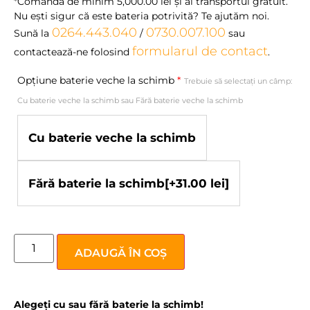
*Comandă de minim
5,000.00
lei
şi ai transportul gratuit.
Nu eşti sigur că este bateria potrivită? Te ajutăm noi.
0264.443.040
0730.007.100
Sună la
/
sau
formularul de contact
contactează-ne folosind
.
Opțiune baterie veche la schimb
*
Trebuie să selectați un câmp:
Cu baterie veche la schimb sau Fără baterie veche la schimb
Cu baterie veche la schimb
Fără baterie la schimb
[+31.00 lei]
ADAUGĂ ÎN COȘ
Alegeți cu sau fără baterie la schimb!