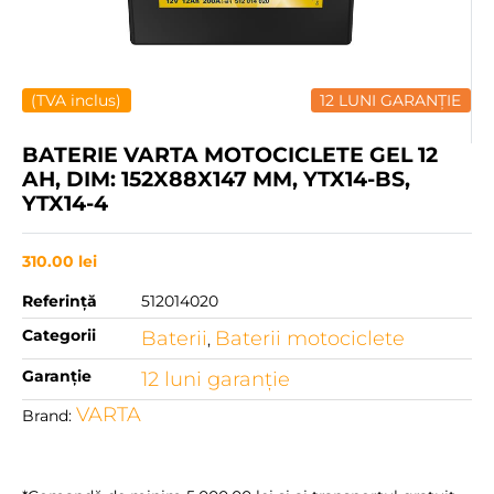
(TVA inclus)
12 LUNI GARANȚIE
BATERIE VARTA MOTOCICLETE GEL 12
AH, DIM: 152X88X147 MM, YTX14-BS,
YTX14-4
310.00
lei
Referință
512014020
Categorii
Baterii
Baterii motociclete
,
Garanție
12 luni garanţie
VARTA
Brand: