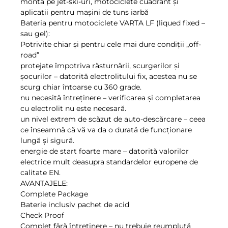
monta pe jet-ski-uri, motociclete cuadrant și
aplicații pentru mașini de tuns iarbă
Bateria pentru motociclete VARTA LF (liqued fixed –
sau gel):
Potrivite chiar și pentru cele mai dure condiții „off-
road”
protejate împotriva răsturnării, scurgerilor și
șocurilor – datorită electrolitului fix, acestea nu se
scurg chiar întoarse cu 360 grade.
nu necesită întreținere – verificarea și completarea
cu electrolit nu este necesară.
un nivel extrem de scăzut de auto-descărcare – ceea
ce înseamnă că vă va da o durată de funcționare
lungă și sigură.
energie de start foarte mare – datorită valorilor
electrice mult deasupra standardelor europene de
calitate EN.
AVANTAJELE:
Complete Package
Baterie inclusiv pachet de acid
Check Proof
Complet fără întreţinere – nu trebuie reumplută