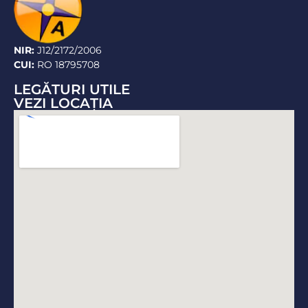
NIR:
J12/2172/2006
CUI:
RO 18795708
LEGĂTURI UTILE
VEZI LOCAŢIA