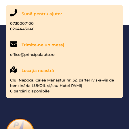
Sună pentru ajutor
0730007100
0264443040
Trimite-ne un mesaj
office@principalauto.ro
Locaţia noastră
Cluj Napoca, Calea Mănăştur nr. 52, parter (vis-a-vis de
benzinăria LUKOIL şi/sau Hotel PAMI)
6 parcări disponibile