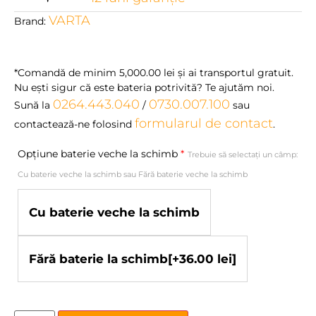
VARTA
Brand:
*Comandă de minim
5,000.00
lei
şi ai transportul gratuit.
Nu eşti sigur că este bateria potrivită? Te ajutăm noi.
0264.443.040
0730.007.100
Sună la
/
sau
formularul de contact
contactează-ne folosind
.
Opțiune baterie veche la schimb
*
Trebuie să selectați un câmp:
Cu baterie veche la schimb sau Fără baterie veche la schimb
Cu baterie veche la schimb
Fără baterie la schimb
[+36.00 lei]