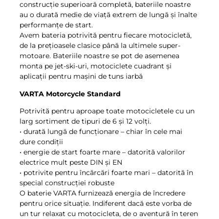
construcție superioară completă, bateriile noastre
au o durată medie de viață extrem de lungă și înalte
performanțe de start.
Avem bateria potrivită pentru fiecare motocicletă,
de la prețioasele clasice până la ultimele super-
motoare. Bateriile noastre se pot de asemenea
monta pe jet-ski-uri, motociclete cuadrant și
aplicații pentru mașini de tuns iarbă
VARTA Motorcycle Standard
Potrivită pentru aproape toate motocicletele cu un
larg sortiment de tipuri de 6 și 12 volți.
• durată lungă de funcționare – chiar în cele mai
dure condiții
• energie de start foarte mare – datorită valorilor
electrice mult peste DIN și EN
• potrivite pentru încărcări foarte mari – datorită în
special construcției robuste
O baterie VARTA furnizează energia de încredere
pentru orice situaţie. Indiferent dacă este vorba de
un tur relaxat cu motocicleta, de o aventură în teren