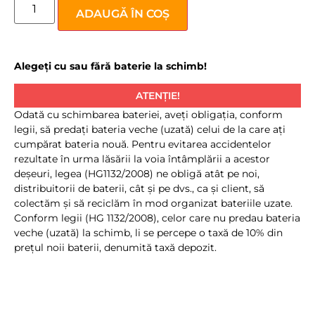
ADAUGĂ ÎN COȘ
Alegeți cu sau fără baterie la schimb!
ATENȚIE!
Odată cu schimbarea bateriei, aveţi obligaţia, conform
legii, să predaţi bateria veche (uzată) celui de la care aţi
cumpărat bateria nouă. Pentru evitarea accidentelor
rezultate în urma lăsării la voia întâmplării a acestor
deşeuri, legea (HG1132/2008) ne obligă atât pe noi,
distribuitorii de baterii, cât şi pe dvs., ca şi client, să
colectăm şi să reciclăm în mod organizat bateriile uzate.
Conform legii (HG 1132/2008), celor care nu predau bateria
veche (uzată) la schimb, li se percepe o taxă de 10% din
preţul noii baterii, denumită taxă depozit.