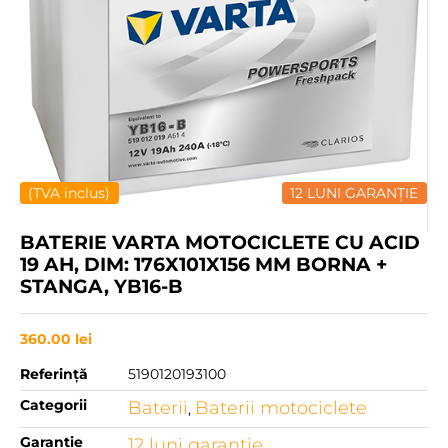
(TVA inclus)
12 LUNI GARANȚIE
BATERIE VARTA MOTOCICLETE CU ACID
19 AH, DIM: 176X101X156 MM BORNA +
STANGA, YB16-B
360.00
lei
Referință
5190120193100
Categorii
Baterii
Baterii motociclete
,
Garanție
12 luni garanţie