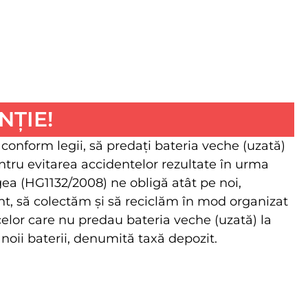
NȚIE!
 conform legii, să predaţi bateria veche (uzată)
ntru evitarea accidentelor rezultate în urma
egea (HG1132/2008) ne obligă atât pe noi,
client, să colectăm şi să reciclăm în mod organizat
 celor care nu predau bateria veche (uzată) la
 noii baterii, denumită taxă depozit.