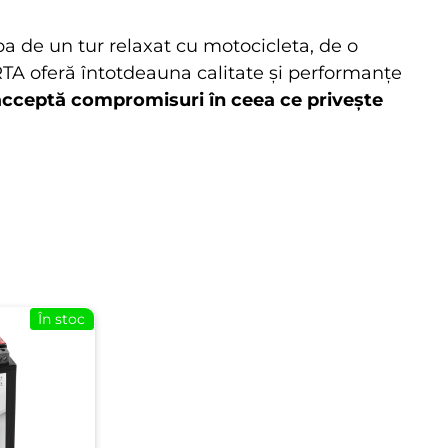
ba de un tur relaxat cu motocicleta, de o
ARTA oferă întotdeauna calitate şi performanţe
acceptă compromisuri în ceea ce priveşte
În stoc