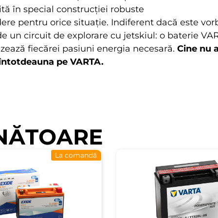
ită în special construcției robuste
re pentru orice situaţie. Indiferent dacă este vor
de un circuit de explorare cu jetskiul: o baterie V
nizează fiecărei pasiuni energia necesară.
Cine nu 
 întotdeauna pe VARTA.
NĂTOARE
La comandă