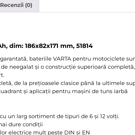
Recenzii (0)
Ah, dim: 186x82x171 mm, 51814
garantată, bateriile VARTA pentru motociclete sun
n de neegalat și o construcție superioară completă
t.
letă, de la prețioasele clasice până la ultimele su
adrant și aplicații pentru mașini de tuns iarbă
 un larg sortiment de tipuri de 6 și 12 volți.
mai dure condiții
ilor electrice mult peste DIN și EN