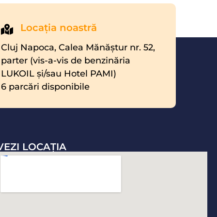
Locaţia noastră
Cluj Napoca, Calea Mănăştur nr. 52,
parter (vis-a-vis de benzinăria
LUKOIL şi/sau Hotel PAMI)
6 parcări disponibile
VEZI LOCAŢIA