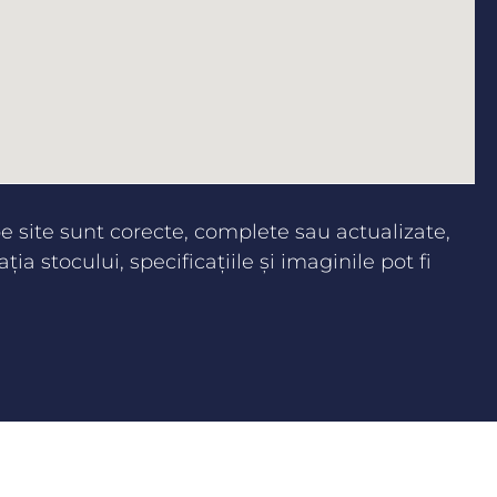
 site sunt corecte, complete sau actualizate,
aţia stocului, specificaţiile şi imaginile pot fi