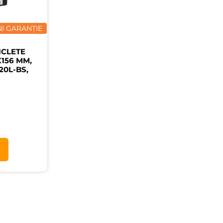
NI GARANȚIE
ICLETE
X156 MM,
20L-BS,