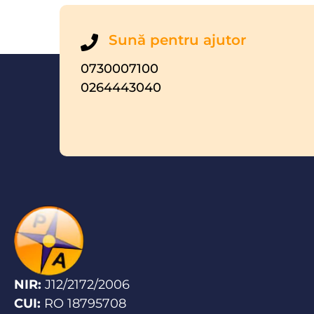
Sună pentru ajutor
0730007100
0264443040
NIR:
J12/2172/2006
CUI:
RO 18795708