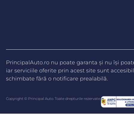
PrincipalAuto.ro nu poate garanta şi nu îşi poa
iar serviciile oferite prin acest site sunt accesibil
schimbate fără o notificare prealabilă.
Copyright © Principal Auto. Toate drepturile rezervate.