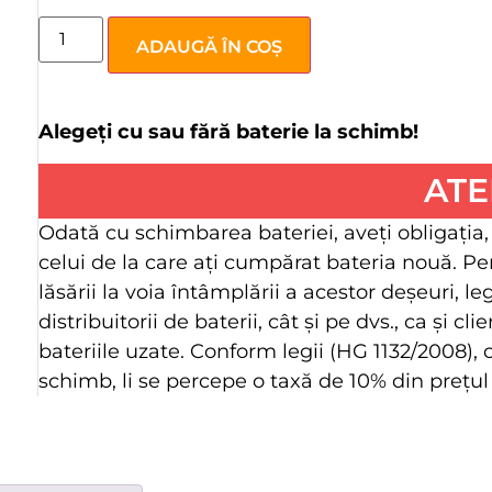
ADAUGĂ ÎN COȘ
Alegeți cu sau fără baterie la schimb!
ATE
Odată cu schimbarea bateriei, aveţi obligaţia,
celui de la care aţi cumpărat bateria nouă. Pe
lăsării la voia întâmplării a acestor deşeuri, l
distribuitorii de baterii, cât şi pe dvs., ca şi 
bateriile uzate. Conform legii (HG 1132/2008),
schimb, li se percepe o taxă de 10% din preţul