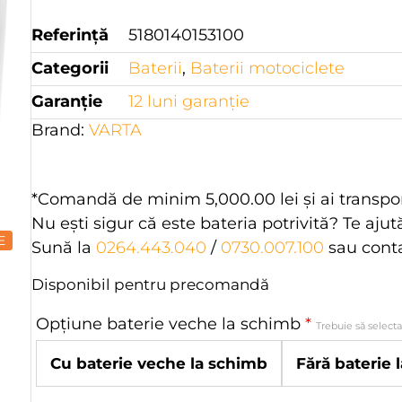
Referință
5180140153100
Categorii
Baterii
,
Baterii motociclete
Garanție
12 luni garanţie
Brand:
VARTA
*Comandă de minim
5,000.00
lei
şi ai transpo
Nu eşti sigur că este bateria potrivită? Te aju
E
Sună la
0264.443.040
/
0730.007.100
sau cont
Disponibil pentru precomandă
Opțiune baterie veche la schimb
*
Trebuie să select
Cu baterie veche la schimb
Fără baterie