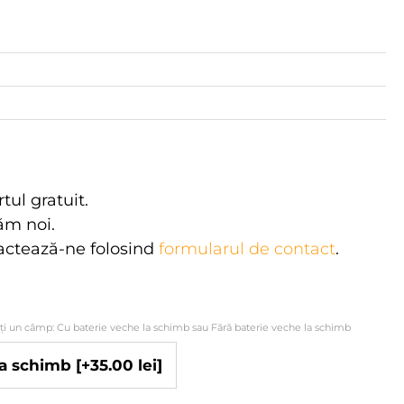
rtul gratuit.
tăm noi.
actează-ne folosind
formularul de contact
.
ați un câmp: Cu baterie veche la schimb sau Fără baterie veche la schimb
 la schimb
[+35.00 lei]