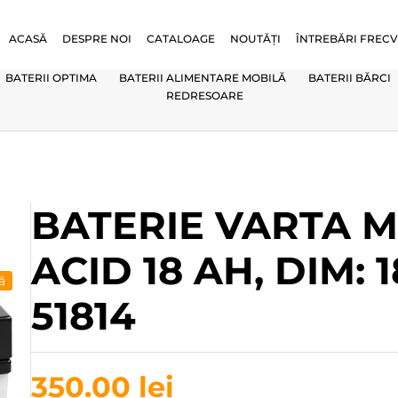
ACASĂ
DESPRE NOI
CATALOAGE
NOUTĂȚI
ÎNTREBĂRI FREC
BATERII OPTIMA
BATERII ALIMENTARE MOBILĂ
BATERII BĂRCI
REDRESOARE
BATERIE VARTA 
ACID 18 AH, DIM: 
ă
51814
350.00
lei