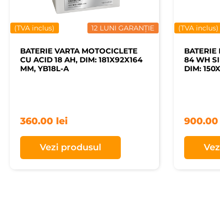
(TVA inclus)
12 LUNI GARANȚIE
(TVA inclus)
BATERIE VARTA MOTOCICLETE
BATERIE
CU ACID 18 AH, DIM: 181X92X164
84 WH S
MM, YB18L-A
DIM: 150
360.00
lei
900.0
Vezi produsul
Vez