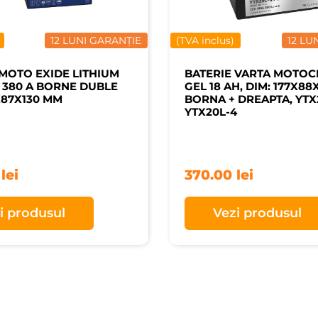
12 LUNI GARANȚIE
(TVA inclus)
12 LU
 MOTO EXIDE LITHIUM
BATERIE VARTA MOTOC
I 380 A BORNE DUBLE
GEL 18 AH, DIM: 177X88
X87X130 MM
BORNA + DREAPTA, YTX
YTX20L-4
0
lei
370.00
lei
i produsul
Vezi produsul