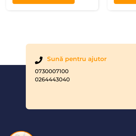
Sună pentru ajutor
0730007100
0264443040