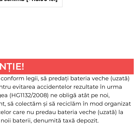
NȚIE!
 conform legii, să predaţi bateria veche (uzată)
ntru evitarea accidentelor rezultate în urma
egea (HG1132/2008) ne obligă atât pe noi,
client, să colectăm şi să reciclăm în mod organizat
 celor care nu predau bateria veche (uzată) la
 noii baterii, denumită taxă depozit.