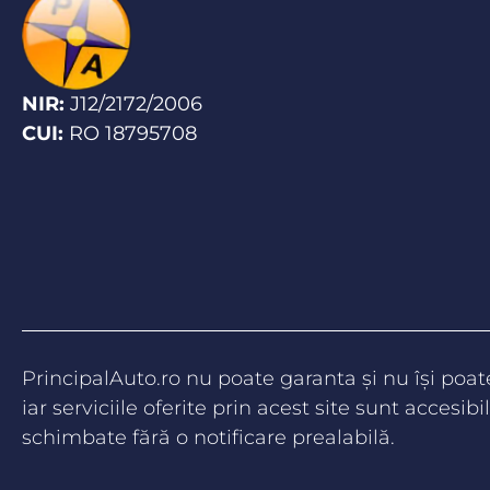
NIR:
J12/2172/2006
CUI:
RO 18795708
PrincipalAuto.ro nu poate garanta şi nu îşi poa
iar serviciile oferite prin acest site sunt accesibil
schimbate fără o notificare prealabilă.