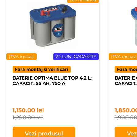
(TVA inclus)
24 LUNI GARANȚIE
(TVA inclus)
Fără montaj și verificări
Fără mont
BATERIE OPTIMA BLUE TOP 4,2 L;
BATERIE 
CAPACIT. 55 AH, 750 A
CAPACIT.
1,150.00
lei
1,850.
1,200.00
lei
1,900.0
Vezi produsul
Vez