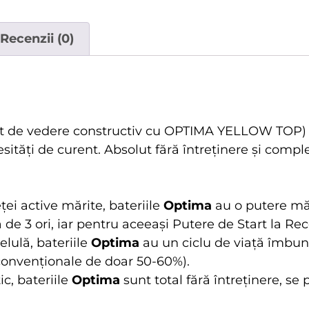
Recenzii (0)
ct de vedere constructiv cu OPTIMA YELLOW TOP) su
ități de curent. Absolut fără întreținere și complet
eței active mărite, bateriile
Optima
au o putere măr
 de 3 ori, iar pentru aceeași Putere de Start la Re
elulă, bateriile
Optima
au un ciclu de viață îmbunăt
 convenționale de doar 50-60%).
c, bateriile
Optima
sunt total fără întreținere, se