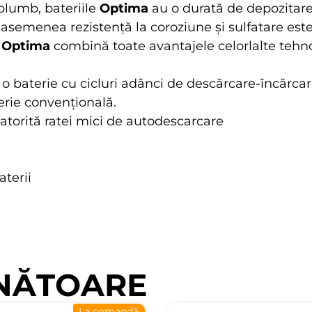
 plumb, bateriile
Optima
au o durată de depozitare 
asemenea rezistență la coroziune și sulfatare est
e
Optima
combină toate avantajele celorlalte tehnol
că o baterie cu cicluri adânci de descărcare-încărcar
terie convențională.
datorită ratei mici de autodescarcare
aterii
NĂTOARE
La comandă