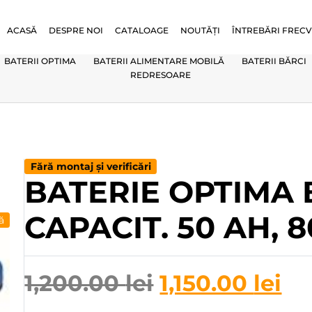
ACASĂ
DESPRE NOI
CATALOAGE
NOUTĂȚI
ÎNTREBĂRI FREC
BATERII OPTIMA
BATERII ALIMENTARE MOBILĂ
BATERII BĂRCI
REDRESOARE
Fără montaj și verificări
BATERIE OPTIMA B
CAPACIT. 50 AH, 8
ă
1,200.00
lei
1,150.00
lei