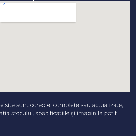
 site sunt corecte, complete sau actualizate,
aţia stocului, specificaţiile şi imaginile pot fi