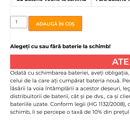
ADAUGĂ ÎN COȘ
Alegeți cu sau fără baterie la schimb!
ATE
Odată cu schimbarea bateriei, aveţi obligaţia,
celui de la care aţi cumpărat bateria nouă. Pe
lăsării la voia întâmplării a acestor deşeuri, l
distribuitorii de baterii, cât şi pe dvs., ca şi 
bateriile uzate. Conform legii (HG 1132/2008),
schimb, li se percepe o taxă de 10% din preţul