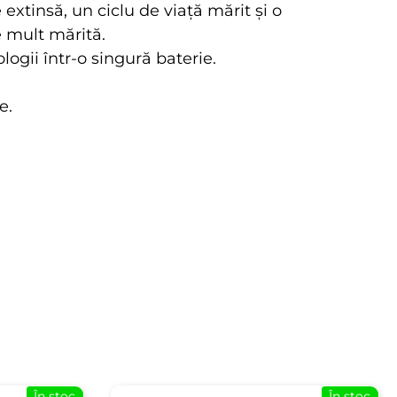
extinsă, un ciclu de viață mărit și o
e mult mărită.
ogii într-o singură baterie.
e.
În stoc
În stoc