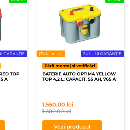
NI GARANȚIE
(TVA inclus)
24 LUNI GARANȚIE
Fără montaj și verificări
 RED TOP
BATERIE AUTO OPTIMA YELLOW
15 A
TOP 4,2 L; CAPACIT. 55 AH, 765 A
1,550.00
lei
1,600.00
lei
Vezi produsul