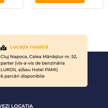
Locaţia noastră
Cluj Napoca, Calea Mănăştur nr. 52,
parter (vis-a-vis de benzinăria
LUKOIL şi/sau Hotel PAMI)
6 parcări disponibile
VEZI LOCAŢIA