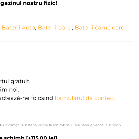
agazinul nostru fizic!
,
Baterii Auto
,
Baterii bărci
,
Baterii cărucioare
,
rtul gratuit.
tăm noi.
actează-ne folosind
formularul de contact
.
ați un câmp: Cu baterie veche la schimb sau Fără baterie veche la schimb
 la schimb
[+115.00 lei]