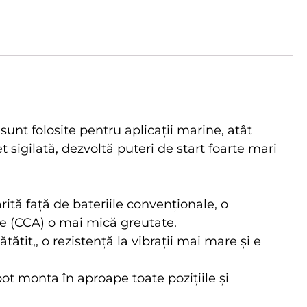
nt folosite pentru aplicații marine, atât
 sigilată, dezvoltă puteri de start foarte mari
ită față de bateriile convenționale, o
ce (CCA) o mai mică greutate.
ățit,, o rezistență la vibrații mai mare și e
 pot monta în aproape toate pozițiile și