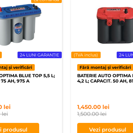
24 LUNI GARANȚIE
(TVA inclus)
24 LU
aj și verificări
Fără montaj și verificări
OPTIMA BLUE TOP 5,5 L;
BATERIE AUTO OPTIMA
 75 AH, 975 A
4,2 L; CAPACIT. 50 AH, 8
00
lei
1,450.00
lei
0
lei
1,500.00
lei
i produsul
Vezi produsul