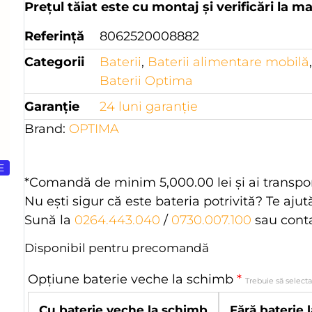
Prețul tăiat este cu montaj și verificări la m
Referință
8062520008882
Categorii
Baterii
,
Baterii alimentare mobilă
Baterii Optima
Garanție
24 luni garanţie
Brand:
OPTIMA
E
*Comandă de minim
5,000.00
lei
şi ai transpo
Nu eşti sigur că este bateria potrivită? Te aju
Sună la
0264.443.040
/
0730.007.100
sau cont
Disponibil pentru precomandă
Opțiune baterie veche la schimb
*
Trebuie să select
Cu baterie veche la schimb
Fără baterie