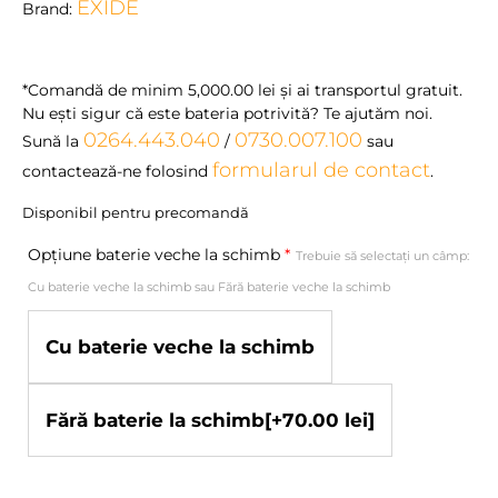
EXIDE
Brand:
*Comandă de minim
5,000.00
lei
şi ai transportul gratuit.
Nu eşti sigur că este bateria potrivită? Te ajutăm noi.
0264.443.040
0730.007.100
Sună la
/
sau
formularul de contact
contactează-ne folosind
.
Disponibil pentru precomandă
Opțiune baterie veche la schimb
*
Trebuie să selectați un câmp:
Cu baterie veche la schimb sau Fără baterie veche la schimb
Cu baterie veche la schimb
Fără baterie la schimb
[+70.00 lei]