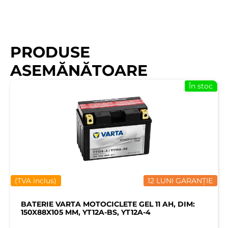
PRODUSE
ASEMĂNĂTOARE
În stoc
(TVA inclus)
12 LUNI GARANȚIE
BATERIE VARTA MOTOCICLETE GEL 11 AH, DIM:
150X88X105 MM, YT12A-BS, YT12A-4