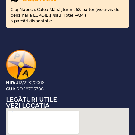
Cluj Napoca, Calea Mănăştur nr. 52, parter (vis-a-vis de
benzinăria LUKOIL şi/sau Hotel PAMI)
6 parcări disponibile
NIR:
J12/2172/2006
CUI:
RO 18795708
LEGĂTURI UTILE
VEZI LOCAŢIA