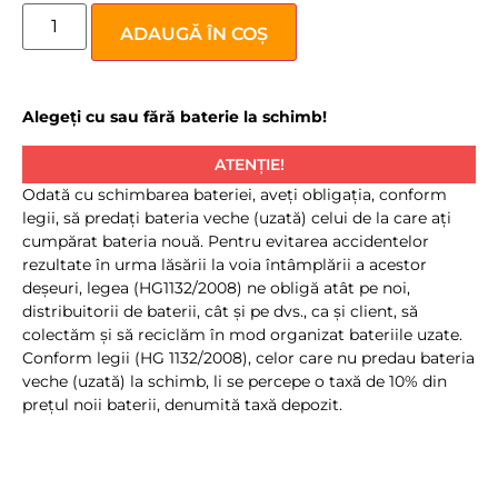
ADAUGĂ ÎN COȘ
Alegeți cu sau fără baterie la schimb!
ATENȚIE!
Odată cu schimbarea bateriei, aveţi obligaţia, conform
legii, să predaţi bateria veche (uzată) celui de la care aţi
cumpărat bateria nouă. Pentru evitarea accidentelor
rezultate în urma lăsării la voia întâmplării a acestor
deşeuri, legea (HG1132/2008) ne obligă atât pe noi,
distribuitorii de baterii, cât şi pe dvs., ca şi client, să
colectăm şi să reciclăm în mod organizat bateriile uzate.
Conform legii (HG 1132/2008), celor care nu predau bateria
veche (uzată) la schimb, li se percepe o taxă de 10% din
preţul noii baterii, denumită taxă depozit.