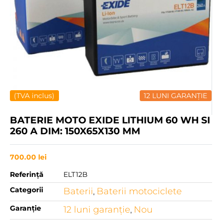
(TVA inclus)
12 LUNI GARANȚIE
BATERIE MOTO EXIDE LITHIUM 60 WH SI
260 A DIM: 150X65X130 MM
700.00
lei
Referință
ELT12B
Categorii
Baterii
Baterii motociclete
,
Garanție
12 luni garanţie
Nou
,