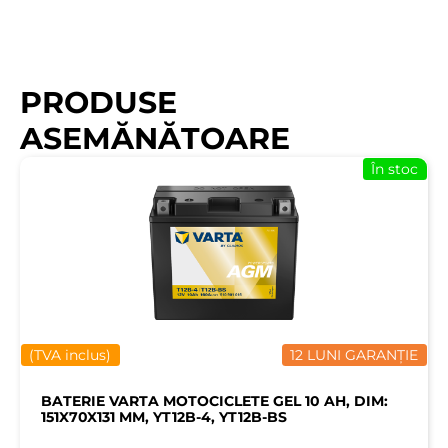
PRODUSE
ASEMĂNĂTOARE
În stoc
(TVA inclus)
12 LUNI GARANȚIE
BATERIE VARTA MOTOCICLETE GEL 10 AH, DIM:
151X70X131 MM, YT12B-4, YT12B-BS