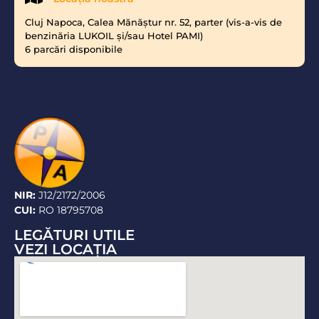
Cluj Napoca, Calea Mănăştur nr. 52, parter (vis-a-vis de
benzinăria LUKOIL şi/sau Hotel PAMI)
6 parcări disponibile
NIR:
J12/2172/2006
CUI:
RO 18795708
LEGĂTURI UTILE
VEZI LOCAŢIA