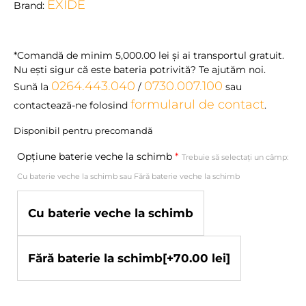
EXIDE
Brand:
*Comandă de minim
5,000.00
lei
şi ai transportul gratuit.
Nu eşti sigur că este bateria potrivită? Te ajutăm noi.
0264.443.040
0730.007.100
Sună la
/
sau
formularul de contact
contactează-ne folosind
.
Disponibil pentru precomandă
Opțiune baterie veche la schimb
*
Trebuie să selectați un câmp:
Cu baterie veche la schimb sau Fără baterie veche la schimb
Cu baterie veche la schimb
Fără baterie la schimb
[+70.00 lei]