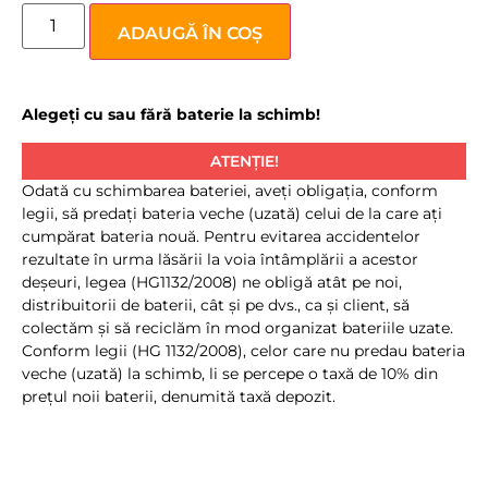
ADAUGĂ ÎN COȘ
Alegeți cu sau fără baterie la schimb!
ATENȚIE!
Odată cu schimbarea bateriei, aveţi obligaţia, conform
legii, să predaţi bateria veche (uzată) celui de la care aţi
cumpărat bateria nouă. Pentru evitarea accidentelor
rezultate în urma lăsării la voia întâmplării a acestor
deşeuri, legea (HG1132/2008) ne obligă atât pe noi,
distribuitorii de baterii, cât şi pe dvs., ca şi client, să
colectăm şi să reciclăm în mod organizat bateriile uzate.
Conform legii (HG 1132/2008), celor care nu predau bateria
veche (uzată) la schimb, li se percepe o taxă de 10% din
preţul noii baterii, denumită taxă depozit.