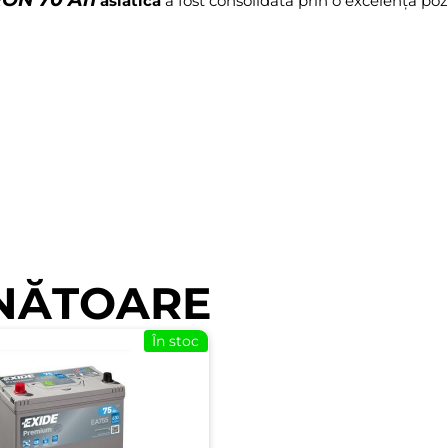
asiatică
a fost consolidată prin o excelență poz
NĂTOARE
În stoc