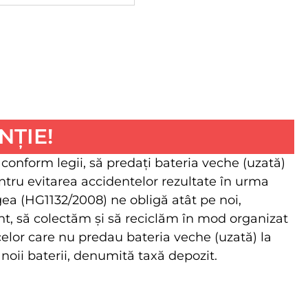
NȚIE!
 conform legii, să predaţi bateria veche (uzată)
ntru evitarea accidentelor rezultate în urma
egea (HG1132/2008) ne obligă atât pe noi,
client, să colectăm şi să reciclăm în mod organizat
 celor care nu predau bateria veche (uzată) la
 noii baterii, denumită taxă depozit.