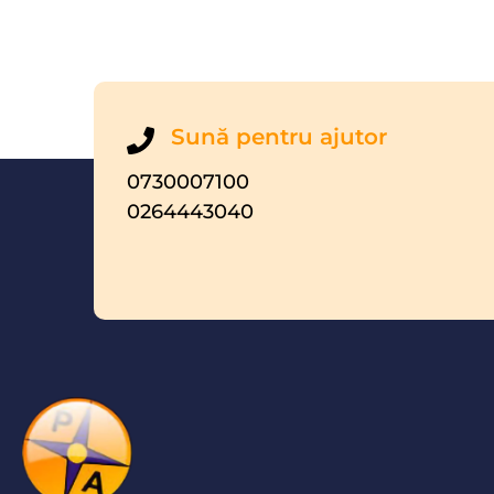
Sună pentru ajutor
0730007100
0264443040