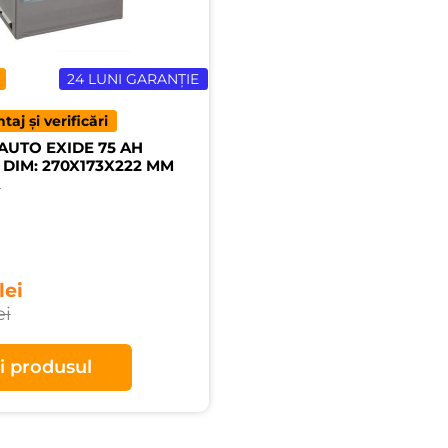
24 LUNI GARANȚIE
aj și verificări
AUTO EXIDE 75 AH
 DIM: 270X173X222 MM
lei
ei
i produsul