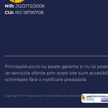
NIR:
J12/2172/2006
CUI:
RO 18795708
PrincipalAuto.ro nu poate garanta şi nu îşi poa
iar serviciile oferite prin acest site sunt accesibil
schimbate fără o notificare prealabilă.
Copyright © Principal Auto. Toate drepturile rezervate.