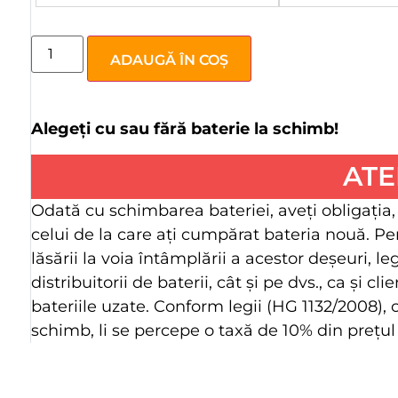
ADAUGĂ ÎN COȘ
Alegeți cu sau fără baterie la schimb!
ATE
Odată cu schimbarea bateriei, aveţi obligaţia,
celui de la care aţi cumpărat bateria nouă. Pe
lăsării la voia întâmplării a acestor deşeuri, l
distribuitorii de baterii, cât şi pe dvs., ca şi 
bateriile uzate. Conform legii (HG 1132/2008),
schimb, li se percepe o taxă de 10% din preţul