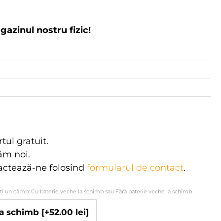
agazinul nostru fizic!
rtul gratuit.
tăm noi.
actează-ne folosind
formularul de contact
.
ați un câmp: Cu baterie veche la schimb sau Fără baterie veche la schimb
 la schimb
[+52.00 lei]