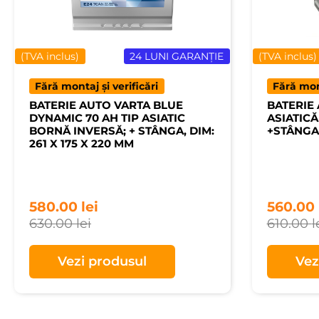
(TVA inclus)
24 LUNI GARANȚIE
(TVA inclus)
Fără montaj și verificări
Fără mont
BATERIE AUTO VARTA BLUE
BATERIE 
DYNAMIC 70 AH TIP ASIATIC
ASIATICĂ
BORNĂ INVERSĂ; + STÂNGA, DIM:
+STÂNGA
261 X 175 X 220 MM
580.00
lei
560.00
630.00
lei
610.00
l
Vezi produsul
Vez