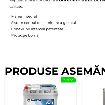
Reputația bine-cunoscută a
calitate.
• Mâner integrat
• Sistem central de eliminare a gazului,
• Conexiune intercell patentată
• Protecție bornă
PRODUSE ASEMĂ
În stoc