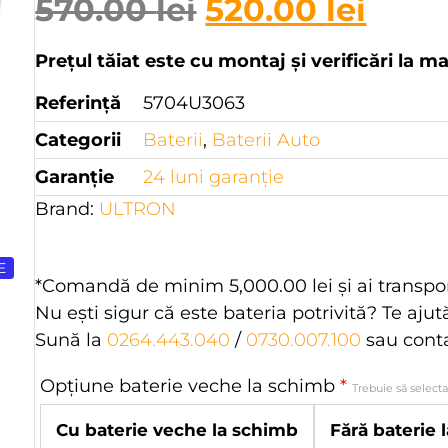
570.00
lei
520.00
lei
Prețul tăiat este cu montaj și verificări la m
Referință
5704U3063
Categorii
Baterii
,
Baterii Auto
Garanție
24 luni garanţie
Brand:
ULTRON
E
*Comandă de minim
5,000.00
lei
şi ai transpo
Nu eşti sigur că este bateria potrivită? Te aju
Sună la
0264.443.040
/
0730.007.100
sau cont
Opțiune baterie veche la schimb
*
Trebuie să select
Cu baterie veche la schimb
Fără baterie