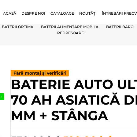
ACASĂ
DESPRE NOI
CATALOAGE
NOUTĂȚI
ÎNTREBĂRI FREC
BATERII OPTIMA
BATERII ALIMENTARE MOBILĂ
BATERII BĂRCI
REDRESOARE
Fără montaj și verificări
BATERIE AUTO U
70 AH ASIATICĂ D
c
MM + STÂNGA