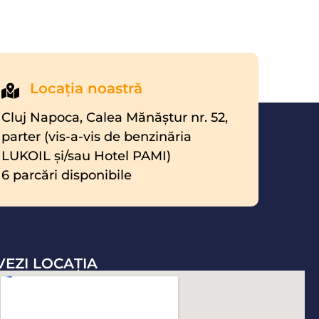
Locaţia noastră
Cluj Napoca, Calea Mănăştur nr. 52,
parter (vis-a-vis de benzinăria
LUKOIL şi/sau Hotel PAMI)
6 parcări disponibile
VEZI LOCAŢIA