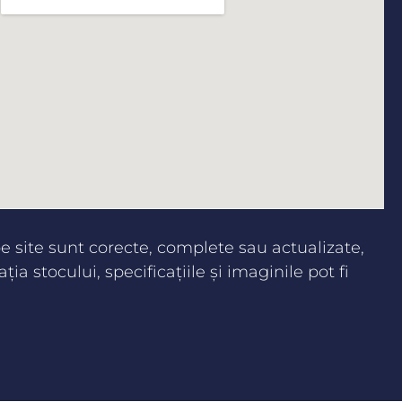
 site sunt corecte, complete sau actualizate,
aţia stocului, specificaţiile şi imaginile pot fi