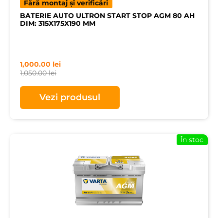
Fără montaj și verificări
BATERIE AUTO ULTRON START STOP AGM 80 AH
DIM: 315X175X190 MM
1,000.00
lei
1,050.00
lei
Vezi produsul
În stoc