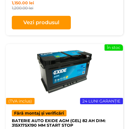
1,150.00
lei
1,200.00
lei
Vezi produsul
În stoc
(TVA inclus)
24 LUNI GARANȚIE
Fără montaj și verificări
BATERIE AUTO EXIDE AGM (GEL) 82 AH DIM:
315X175X190 MM START STOP