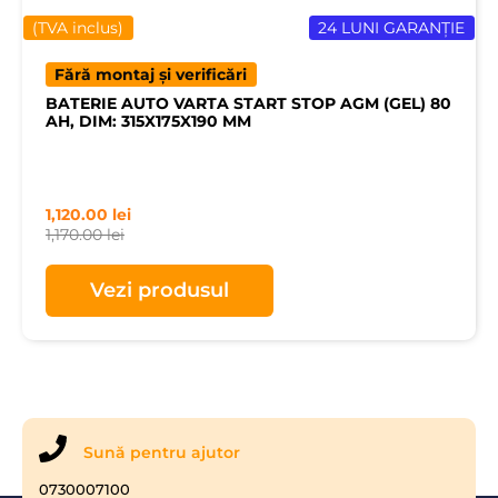
(TVA inclus)
24 LUNI GARANȚIE
Fără montaj și verificări
BATERIE AUTO VARTA START STOP AGM (GEL) 80
AH, DIM: 315X175X190 MM
1,120.00
lei
1,170.00
lei
Vezi produsul
Sună pentru ajutor
0730007100