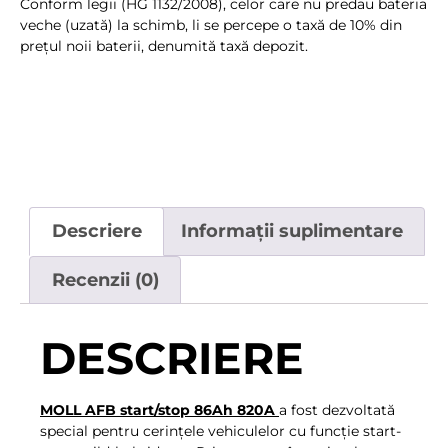
Conform legii (HG 1132/2008), celor care nu predau bateria
veche (uzată) la schimb, li se percepe o taxă de 10% din
preţul noii baterii, denumită taxă depozit.
Descriere
Informații suplimentare
Recenzii (0)
DESCRIERE
MOLL AFB start/stop 86Ah 820A
a fost dezvoltat
ă
special pentru cerințele vehiculelor cu funcție start-