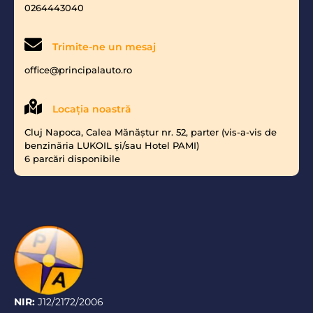
0264443040
Trimite-ne un mesaj
office@principalauto.ro
Locaţia noastră
Cluj Napoca, Calea Mănăştur nr. 52, parter (vis-a-vis de
benzinăria LUKOIL şi/sau Hotel PAMI)
6 parcări disponibile
NIR:
J12/2172/2006