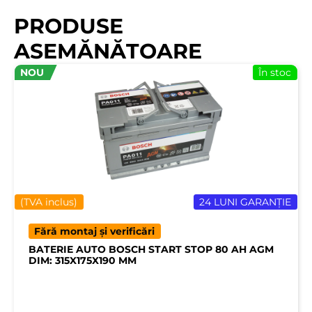
PRODUSE
ASEMĂNĂTOARE
NOU
În stoc
(TVA inclus)
24 LUNI GARANȚIE
Fără montaj și verificări
BATERIE AUTO BOSCH START STOP 80 AH AGM
DIM: 315X175X190 MM