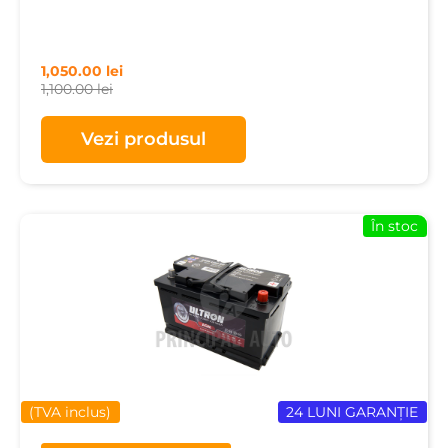
1,050.00
lei
1,100.00
lei
Vezi produsul
În stoc
(TVA inclus)
24 LUNI GARANȚIE