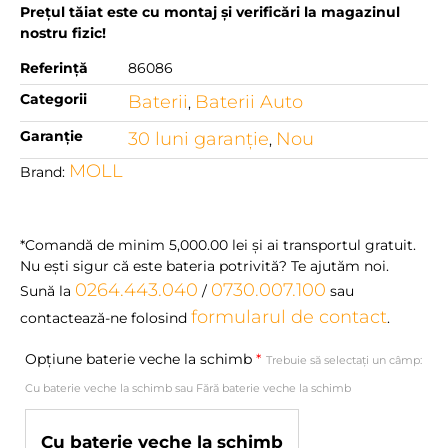
Prețul tăiat este cu montaj și verificări la magazinul
nostru fizic!
Referință
86086
Categorii
Baterii
Baterii Auto
,
Garanție
30 luni garanţie
Nou
,
MOLL
Brand:
*Comandă de minim
5,000.00
lei
şi ai transportul gratuit.
Nu eşti sigur că este bateria potrivită? Te ajutăm noi.
0264.443.040
0730.007.100
Sună la
/
sau
formularul de contact
contactează-ne folosind
.
Opțiune baterie veche la schimb
*
Trebuie să selectați un câmp:
Cu baterie veche la schimb sau Fără baterie veche la schimb
Cu baterie veche la schimb