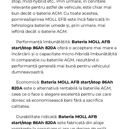
stop, mild-hybrid etc.. Prin urmare, în cerințele
relevante pentru astfel de vehicule, este chiar mai
bun decât o baterie AGM. Cu toate acestea,
pornirea/oprirea MOLL EFB este încă fabricată în
tehnologia bateriei umede și, prin urmare, mai
ieftină decât o baterie AGM.
Performanță îmbunătățită:
Bateria MOLL AFB
start/stop 86Ah 820A
oferă o acceptare mai mare a
încărcării și o capacitate micro-hibridă îmbunătățită
în comparație cu bateriile AGM, rezultând o
performanță generală mai bună pentru vehiculul
dumneavoastră.
Economică:
Bateria MOLL AFB start/stop 86Ah
820A
este o alternativă rentabilă la bateriile AGM,
ceea ce o face o alegere excelentă pentru cei care
doresc să economisească bani fără a sacrifica
calitatea.
Durabilitate ridicată:
Bateria MOLL AFB
start/stop 86Ah 820A
este fabricată din aliaje
rezistente la coroziune și are un design de grilă