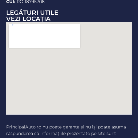
CUI:
RO 18795708
LEGĂTURI UTILE
VEZI LOCAŢIA
PrincipalAuto.ro nu poate garanta şi nu îşi poate asuma
răspunderea că informaţiile prezentate pe site sunt