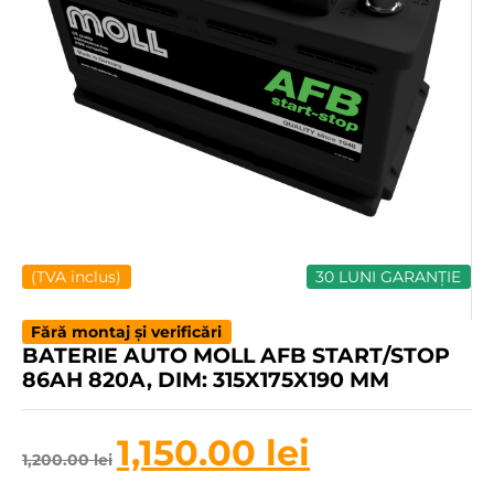
(TVA inclus)
30 LUNI GARANȚIE
Fără montaj și verificări
BATERIE AUTO MOLL AFB START/STOP
86AH 820A, DIM: 315X175X190 MM
1,150.00
lei
1,200.00
lei