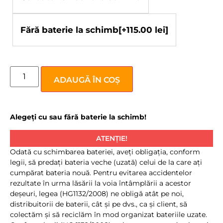
Fără baterie la schimb
[+115.00 lei]
ADAUGĂ ÎN COȘ
Alegeți cu sau fără baterie la schimb!
ATENȚIE!
Odată cu schimbarea bateriei, aveţi obligaţia, conform
legii, să predaţi bateria veche (uzată) celui de la care aţi
cumpărat bateria nouă. Pentru evitarea accidentelor
rezultate în urma lăsării la voia întâmplării a acestor
deşeuri, legea (HG1132/2008) ne obligă atât pe noi,
distribuitorii de baterii, cât şi pe dvs., ca şi client, să
colectăm şi să reciclăm în mod organizat bateriile uzate.