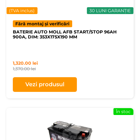
(TVA inclus)
30 LUNI GARANȚIE
Fără montaj și verificări
BATERIE AUTO MOLL AFB START/STOP 96AH
900A, DIM: 353X175X190 MM
1,320.00
lei
1,370.00
lei
Vezi produsul
În stoc