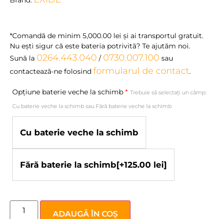
Brand:
*Comandă de minim
5,000.00
lei
şi ai transportul gratuit.
Nu eşti sigur că este bateria potrivită? Te ajutăm noi.
0264.443.040
0730.007.100
Sună la
/
sau
formularul de contact
contactează-ne folosind
.
Opțiune baterie veche la schimb
*
Trebuie să selectați un câmp:
Cu baterie veche la schimb sau Fără baterie veche la schimb
Cu baterie veche la schimb
Fără baterie la schimb
[+125.00 lei]
ADAUGĂ ÎN COȘ