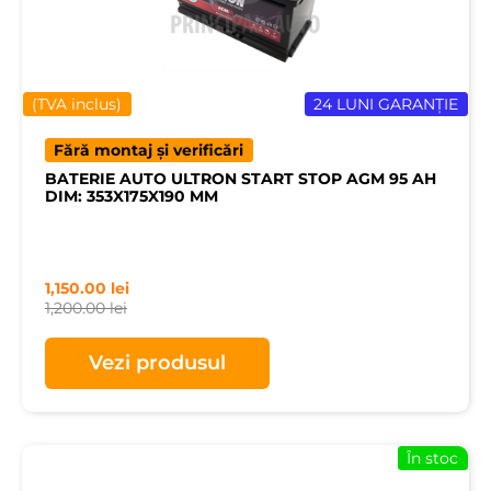
(TVA inclus)
24 LUNI GARANȚIE
Fără montaj și verificări
BATERIE AUTO ULTRON START STOP AGM 95 AH
DIM: 353X175X190 MM
1,150.00
lei
1,200.00
lei
Vezi produsul
În stoc