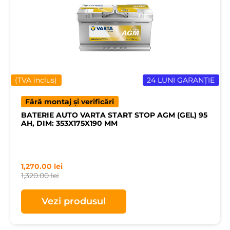
(TVA inclus)
24 LUNI GARANȚIE
Fără montaj și verificări
BATERIE AUTO VARTA START STOP AGM (GEL) 95
AH, DIM: 353X175X190 MM
1,270.00
lei
1,320.00
lei
Vezi produsul