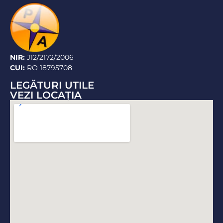
NIR:
J12/2172/2006
CUI:
RO 18795708
LEGĂTURI UTILE
VEZI LOCAŢIA