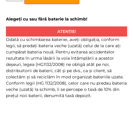
Alegeți cu sau fără baterie la schimb!
ATENȚIE!
Odată cu schimbarea bateriei, aveţi obligaţia, conform
legii, să predaţi bateria veche (uzată) celui de la care aţi
cumpărat bateria nouă. Pentru evitarea accidentelor
rezultate în urma lăsării la voia întâmplării a acestor
deşeuri, legea (HG1132/2008) ne obligă atât pe noi,
distribuitorii de baterii, cât şi pe dvs., ca şi client, să
colectăm şi să reciclăm în mod organizat bateriile uzate.
Conform legii (HG 1132/2008), celor care nu predau bateria
veche (uzată) la schimb, li se percepe o taxă de 10% din
preţul noii baterii, denumită taxă depozit.