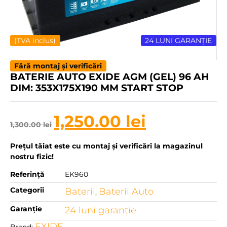
(TVA inclus)
24 LUNI GARANȚIE
Fără montaj și verificări
BATERIE AUTO EXIDE AGM (GEL) 96 AH
DIM: 353X175X190 MM START STOP
1,250.00
lei
1,300.00
lei
Prețul tăiat este cu montaj și verificări la magazinul
nostru fizic!
Referință
EK960
Categorii
Baterii
Baterii Auto
,
Garanție
24 luni garanţie
EXIDE