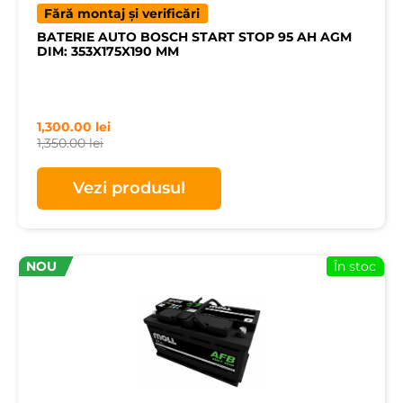
Fără montaj și verificări
BATERIE AUTO BOSCH START STOP 95 AH AGM
DIM: 353X175X190 MM
1,300.00
lei
1,350.00
lei
Vezi produsul
NOU
În stoc