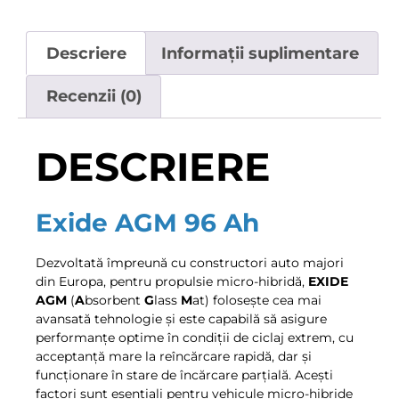
Descriere
Informații suplimentare
Recenzii (0)
DESCRIERE
Exide AGM 96 Ah
Dezvoltată împreună cu constructori auto majori
din Europa, pentru propulsie micro-hibridă,
EXIDE
AGM
(
A
bsorbent
G
lass
M
at) folosește cea mai
avansată tehnologie și este capabilă să asigure
performanțe optime în condiții de ciclaj extrem, cu
acceptanță mare la reîncărcare rapidă, dar și
funcționare în stare de încărcare parțială. Acești
factori sunt esențiali pentru vehicule micro-hibride