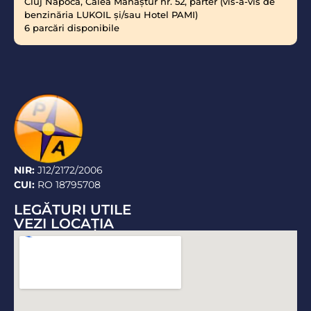
Cluj Napoca, Calea Mănăştur nr. 52, parter (vis-a-vis de
benzinăria LUKOIL şi/sau Hotel PAMI)
6 parcări disponibile
NIR:
J12/2172/2006
CUI:
RO 18795708
LEGĂTURI UTILE
VEZI LOCAŢIA