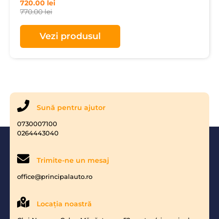
720.00
lei
770.00
lei
Vezi produsul
Sună pentru ajutor
0730007100
0264443040
Trimite-ne un mesaj
office@principalauto.ro
Locaţia noastră