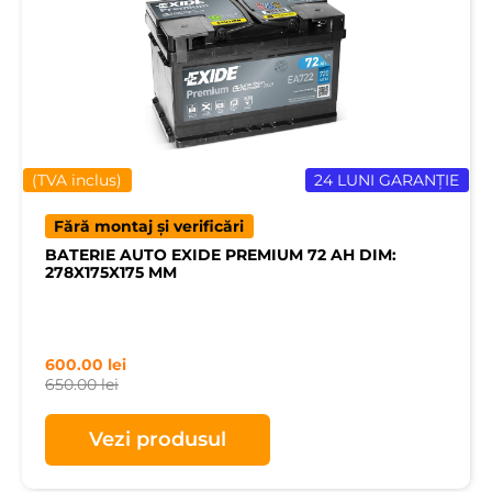
(TVA inclus)
24 LUNI GARANȚIE
Fără montaj și verificări
BATERIE AUTO EXIDE PREMIUM 72 AH DIM:
278X175X175 MM
600.00
lei
650.00
lei
Vezi produsul