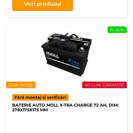
Vezi produsul
În stoc
(TVA inclus)
40 LUNI GARANȚIE
Fără montaj și verificări
BATERIE AUTO MOLL X-TRA CHARGE 72 AH, DIM:
278X175X175 MM