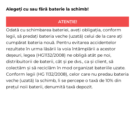
Alegeți cu sau fără baterie la schimb!
ATENȚIE!
Odată cu schimbarea bateriei, aveţi obligaţia, conform
legii, să predaţi bateria veche (uzată) celui de la care aţi
cumpărat bateria nouă. Pentru evitarea accidentelor
rezultate în urma lăsării la voia întâmplării a acestor
deşeuri, legea (HG1132/2008) ne obligă atât pe noi,
distribuitorii de baterii, cât şi pe dvs., ca şi client, să
colectăm şi să reciclăm în mod organizat bateriile uzate.
Conform legii (HG 1132/2008), celor care nu predau bateria
veche (uzată) la schimb, li se percepe o taxă de 10% din
preţul noii baterii, denumită taxă depozit.