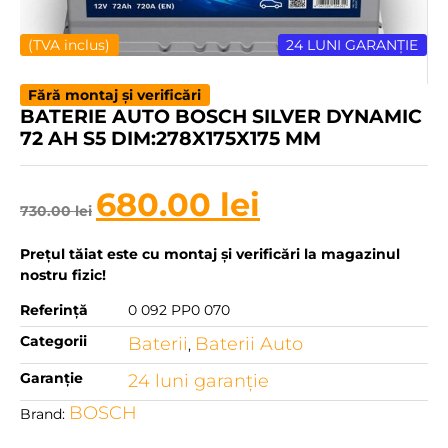
(TVA inclus)
24 LUNI GARANȚIE
Fără montaj și verificări
BATERIE AUTO BOSCH SILVER DYNAMIC
72 AH S5 DIM:278X175X175 MM
680.00
lei
730.00
lei
Prețul tăiat este cu montaj și verificări la magazinul
nostru fizic!
Referință
0 092 PP0 070
Categorii
Baterii
Baterii Auto
,
Garanție
24 luni garanţie
BOSCH
Brand: