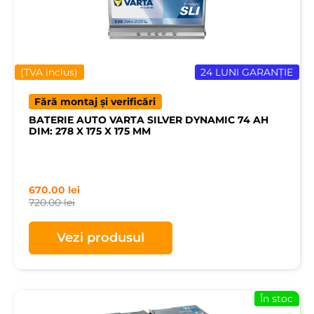
(TVA inclus)
24 LUNI GARANȚIE
Fără montaj și verificări
BATERIE AUTO VARTA SILVER DYNAMIC 74 AH
DIM: 278 X 175 X 175 MM
670.00
lei
720.00
lei
Vezi produsul
În stoc