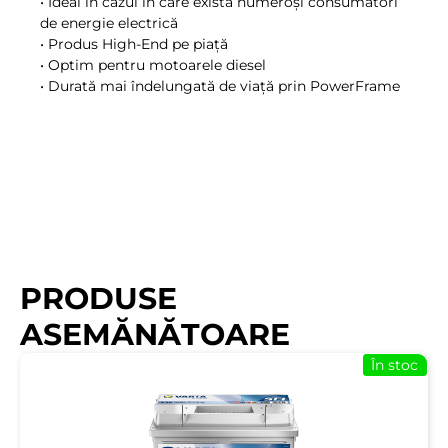
• Ideal în cazul în care există numeroşi consumatori
de energie electrică
• Produs High-End pe piaţă
• Optim pentru motoarele diesel
• Durată mai îndelungată de viaţă prin PowerFrame
PRODUSE
ASEMĂNĂTOARE
În stoc