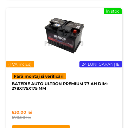
În stoc
(TVA inclus)
24 LUNI GARANȚIE
Fără montaj și verificări
BATERIE AUTO ULTRON PREMIUM 77 AH DIM:
278X175X175 MM
630.00
lei
670.00
lei