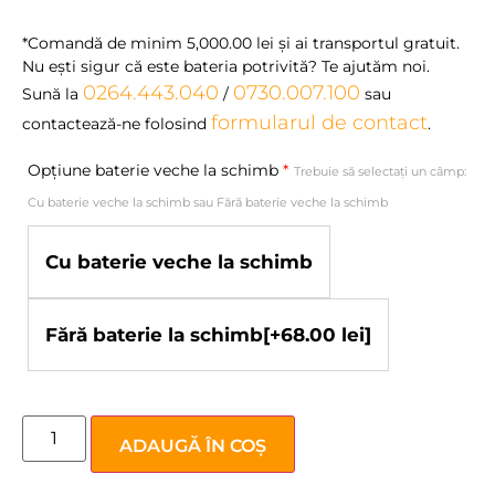
*Comandă de minim
5,000.00
lei
şi ai transportul gratuit.
Nu eşti sigur că este bateria potrivită? Te ajutăm noi.
0264.443.040
0730.007.100
Sună la
/
sau
formularul de contact
contactează-ne folosind
.
Opțiune baterie veche la schimb
*
Trebuie să selectați un câmp:
Cu baterie veche la schimb sau Fără baterie veche la schimb
Cu baterie veche la schimb
Fără baterie la schimb
[+68.00 lei]
ADAUGĂ ÎN COȘ