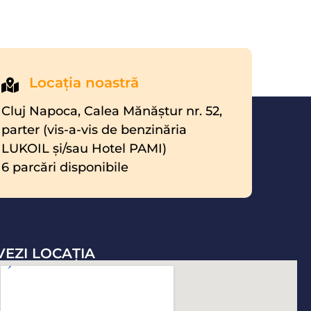
Locaţia noastră
Cluj Napoca, Calea Mănăştur nr. 52,
parter (vis-a-vis de benzinăria
LUKOIL şi/sau Hotel PAMI)
6 parcări disponibile
VEZI LOCAŢIA