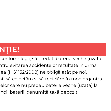
NȚIE!
 conform legii, să predaţi bateria veche (uzată)
ntru evitarea accidentelor rezultate în urma
egea (HG1132/2008) ne obligă atât pe noi,
client, să colectăm şi să reciclăm în mod organizat
 celor care nu predau bateria veche (uzată) la
 noii baterii, denumită taxă depozit.