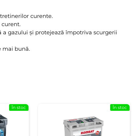
retinerilor curente.
 curent.
ă a gazului și protejează împotriva scurgerii
e mai bună.
În stoc
În stoc