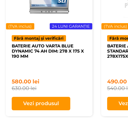
(TVA inclus)
24 LUNI GARANȚIE
(TVA inclus)
Fără montaj și verificări
Fără mont
BATERIE AUTO VARTA BLUE
BATERIE
DYNAMIC 74 AH DIM: 278 X 175 X
STANDAR
190 MM
278X175
580.00
lei
490.0
630.00
lei
540.00
Vezi produsul
Vez