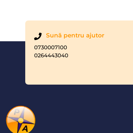
Sună pentru ajutor
0730007100
0264443040