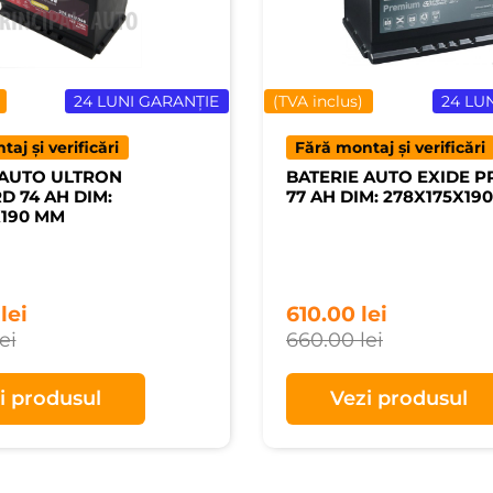
24 LUNI GARANȚIE
(TVA inclus)
24 LU
aj și verificări
Fără montaj și verificări
 AUTO ULTRON
BATERIE AUTO EXIDE 
D 74 AH DIM:
77 AH DIM: 278X175X19
X190 MM
0
lei
610.00
lei
lei
660.00
lei
i produsul
Vezi produsul