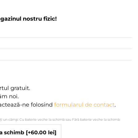
agazinul nostru fizic!
rtul gratuit.
tăm noi.
actează-ne folosind
formularul de contact
.
ați un câmp: Cu baterie veche la schimb sau Fără baterie veche la schimb
 la schimb
[+60.00 lei]