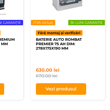
NI GARANȚIE
(TVA inclus)
36 LUNI GARANȚIE
Fără montaj și verificări
PREMIUM
BATERIE AUTO ROMBAT
0 MM
PREMIER 75 AH DIM:
278X175X190 MM
630.00
lei
670.00
lei
Vezi produsul