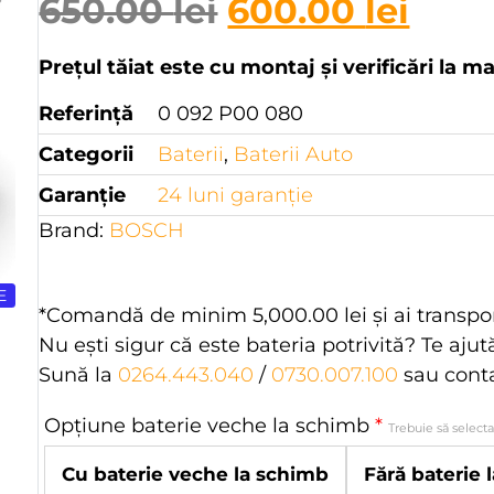
650.00
lei
600.00
lei
Prețul tăiat este cu montaj și verificări la m
Referință
0 092 P00 080
Categorii
Baterii
,
Baterii Auto
Garanție
24 luni garanţie
Brand:
BOSCH
E
*Comandă de minim
5,000.00
lei
şi ai transpo
Nu eşti sigur că este bateria potrivită? Te aju
Sună la
0264.443.040
/
0730.007.100
sau cont
Opțiune baterie veche la schimb
*
Trebuie să select
Cu baterie veche la schimb
Fără baterie