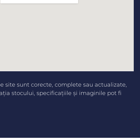
 site sunt corecte, complete sau actualizate,
aţia stocului, specificaţiile şi imaginile pot fi