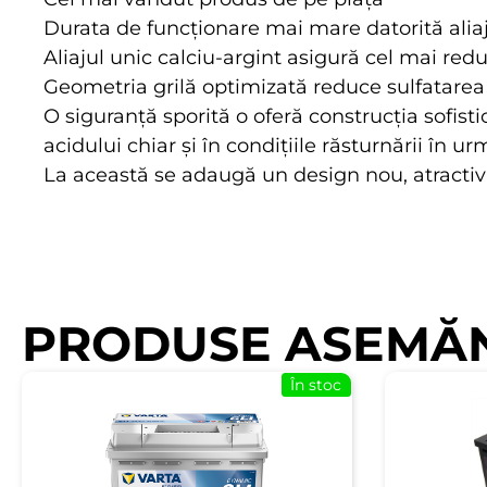
Durata de funcționare mai mare datorită aliaj
Aliajul unic calciu-argint asigură cel mai red
Geometria grilă optimizată reduce sulfatarea 
O siguranță sporită o oferă construcția sofist
acidului chiar și în condițiile răsturnării în u
La această se adaugă un design nou, atracti
PRODUSE ASEMĂ
În stoc