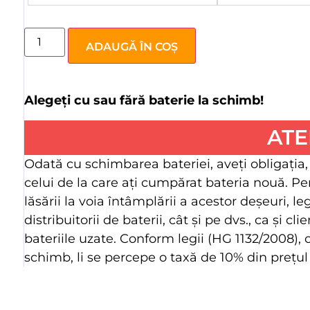
ADAUGĂ ÎN COȘ
Alegeți cu sau fără baterie la schimb!
ATE
Odată cu schimbarea bateriei, aveţi obligaţia,
celui de la care aţi cumpărat bateria nouă. Pe
lăsării la voia întâmplării a acestor deşeuri, l
distribuitorii de baterii, cât şi pe dvs., ca şi 
bateriile uzate. Conform legii (HG 1132/2008),
schimb, li se percepe o taxă de 10% din preţul