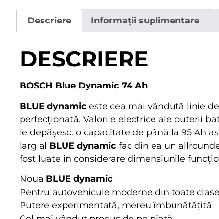
Descriere
Informații suplimentare
DESCRIERE
BOSCH Blue Dynamic 74 Ah
BLUE dynamic
este cea mai vândută linie d
perfecționată. Valorile electrice ale puterii ba
le depășesc: o capacitate de până la 95 Ah as
larg al
BLUE dynamic
fac din ea un allrounde
fost luate în considerare dimensiunile funcțion
Noua
BLUE dynamic
Pentru autovehicule moderne din toate clase
Putere experimentată, mereu îmbunătățită
Cel mai vândut produs de pe piață