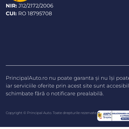
NIR:
J12/2172/2006
CUI:
RO 18795708
PrincipalAuto.ro nu poate garanta şi nu îşi poa
iar serviciile oferite prin acest site sunt accesibil
schimbate fără o notificare prealabilă.
Copyright © Principal Auto. Toate drepturile rezervate.