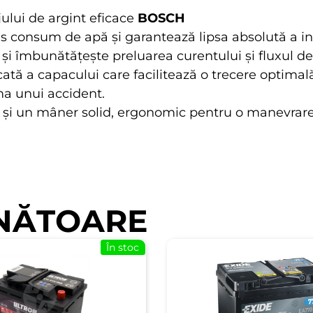
ului de argint eficace
BOSCH
us consum de apă și garantează lipsa absolută a int
și îmbunătățește preluarea curentului și fluxul de
icată a capacului care facilitează o trecere optimal
rma unui accident.
v și un mâner solid, ergonomic pentru o manevrar
NĂTOARE
În stoc