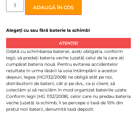
ADAUGĂ ÎN COȘ
Alegeți cu sau fără baterie la schimb!
ATENȚIE!
Odată cu schimbarea bateriei, aveţi obligaţia, conform
legii, să predaţi bateria veche (uzată) celui de la care aţi
cumpărat bateria nouă. Pentru evitarea accidentelor
rezultate în urma lăsării la voia întâmplării a acestor
deşeuri, legea (HG1132/2008) ne obligă atât pe noi,
distribuitorii de baterii, cât şi pe dvs., ca şi client, să
colectăm şi să reciclăm în mod organizat bateriile uzate.
Conform legii (HG 1132/2008), celor care nu predau bateria
veche (uzată) la schimb, li se percepe o taxă de 10% din
preţul noii baterii, denumită taxă depozit.