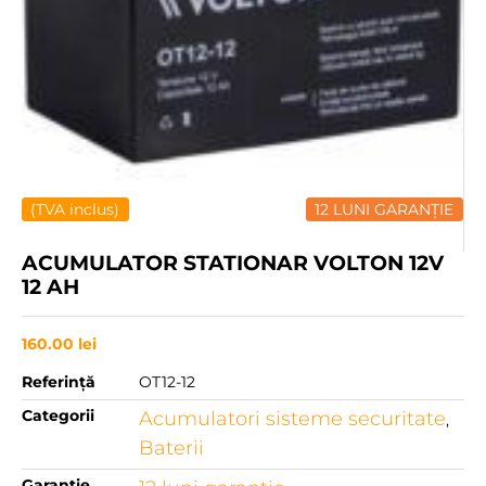
(TVA inclus)
12 LUNI GARANȚIE
ACUMULATOR STATIONAR VOLTON 12V
12 AH
160.00
lei
Referință
OT12-12
Categorii
Acumulatori sisteme securitate
,
Baterii
Garanție