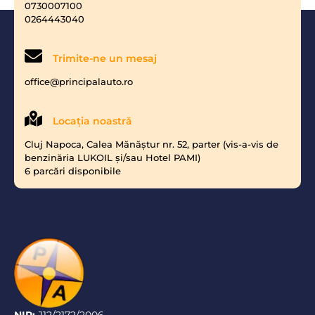
0730007100
0264443040
Trimite-ne un mesaj
office@principalauto.ro
Locaţia noastră
Cluj Napoca, Calea Mănăştur nr. 52, parter (vis-a-vis de
benzinăria LUKOIL şi/sau Hotel PAMI)
6 parcări disponibile