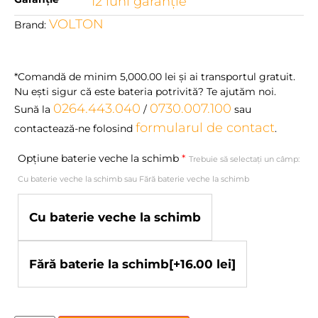
12 luni garanţie
VOLTON
Brand:
*Comandă de minim
5,000.00
lei
şi ai transportul gratuit.
Nu eşti sigur că este bateria potrivită? Te ajutăm noi.
0264.443.040
0730.007.100
Sună la
/
sau
formularul de contact
contactează-ne folosind
.
Opțiune baterie veche la schimb
*
Trebuie să selectați un câmp:
Cu baterie veche la schimb sau Fără baterie veche la schimb
Cu baterie veche la schimb
Fără baterie la schimb
[+16.00 lei]