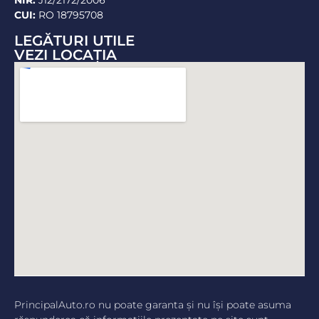
NIR:
J12/2172/2006
CUI:
RO 18795708
LEGĂTURI UTILE
VEZI LOCAŢIA
PrincipalAuto.ro nu poate garanta şi nu îşi poate asuma