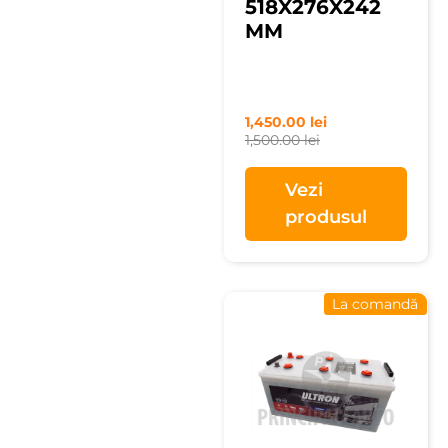
518X276X242
MM
1,450.00
lei
1,500.00
lei
Vezi
produsul
La comandă