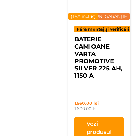
(TVA inclus)
12 LUNI GARANȚIE
Fără montaj și verificări
BATERIE
CAMIOANE
VARTA
PROMOTIVE
SILVER 225 AH,
1150 A
1,550.00
lei
1,600.00
lei
Vezi
produsul