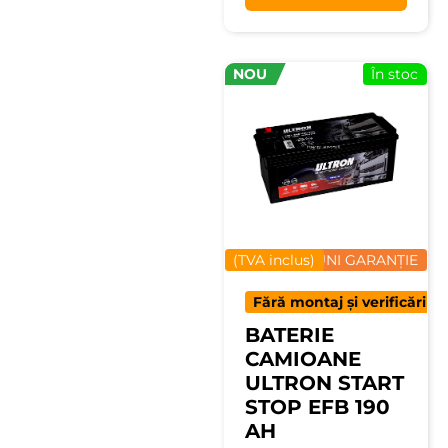
NOU
În stoc
(TVA inclus)
12 LUNI GARANȚIE
Fără montaj și verificări
BATERIE
CAMIOANE
ULTRON START
STOP EFB 190
AH