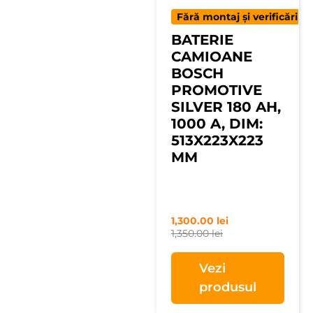
Fără montaj și verificări
BATERIE
CAMIOANE
BOSCH
PROMOTIVE
SILVER 180 AH,
1000 A, DIM:
513X223X223
MM
1,300.00
lei
1,350.00
lei
Vezi
produsul