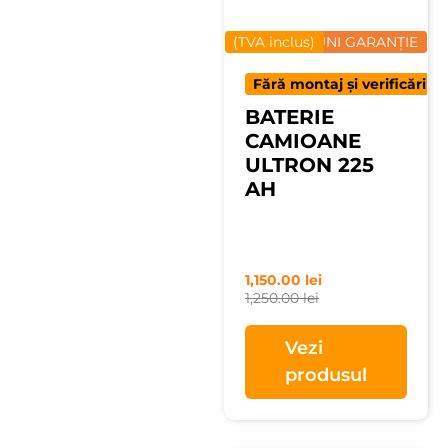
(TVA inclus)
12 LUNI GARANȚIE
Fără montaj și verificări
BATERIE
CAMIOANE
ULTRON 225
AH
1,150.00
lei
1,250.00
lei
Vezi
produsul