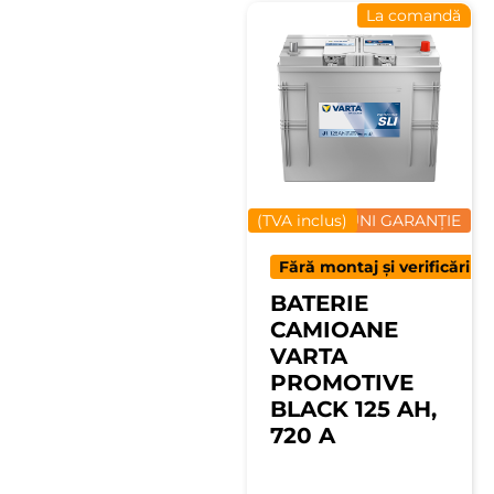
La comandă
(TVA inclus)
12 LUNI GARANȚIE
Fără montaj și verificări
BATERIE
CAMIOANE
VARTA
PROMOTIVE
BLACK 125 AH,
720 A