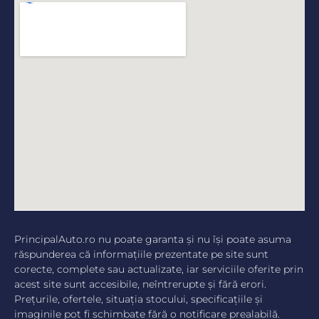
PrincipalAuto.ro nu poate garanta şi nu îşi poate asuma
răspunderea că informaţiile prezentate pe site sunt
corecte, complete sau actualizate, iar serviciile oferite prin
acest site sunt accesibile, neîntrerupte şi fără erori.
Preţurile, ofertele, situaţia stocului, specificaţiile şi
imaginile pot fi schimbate fără o notificare prealabilă.