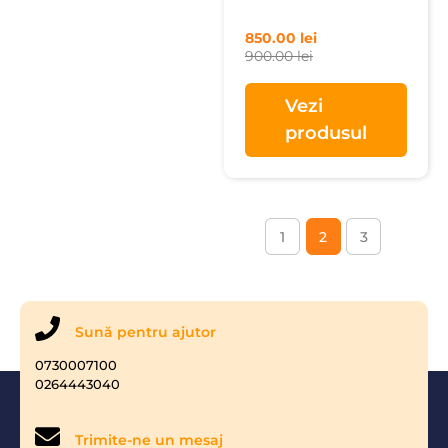
850.00
lei
900.00
lei
Vezi
produsul
1
2
3
Sună pentru ajutor
0730007100
0264443040
Trimite-ne un mesaj