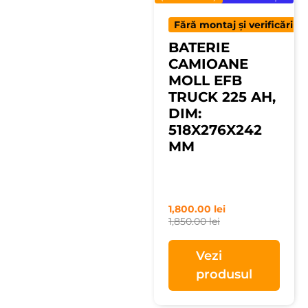
Fără montaj și verificări
BATERIE
CAMIOANE
MOLL EFB
TRUCK 225 AH,
DIM:
518X276X242
MM
1,800.00
lei
1,850.00
lei
Vezi
produsul