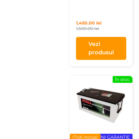
1,450.00
lei
1,500.00
lei
Vezi
produsul
În stoc
(TVA inclus)
24 LUNI GARANȚIE