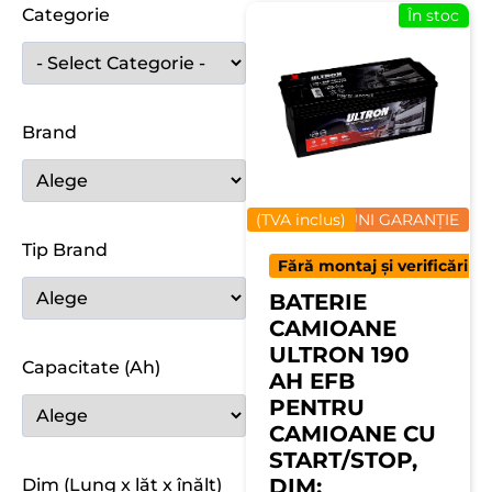
Categorie
În stoc
Brand
(TVA inclus)
12 LUNI GARANȚIE
Tip Brand
Fără montaj și verificări
BATERIE
CAMIOANE
ULTRON 190
Capacitate (Ah)
AH EFB
PENTRU
CAMIOANE CU
START/STOP,
DIM:
Dim (Lung x lăț x înălț)