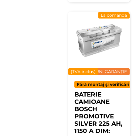
La comandă
(TVA inclus)
12 LUNI GARANȚIE
Fără montaj și verificări
BATERIE
CAMIOANE
BOSCH
PROMOTIVE
SILVER 225 AH,
1150 A DIM: