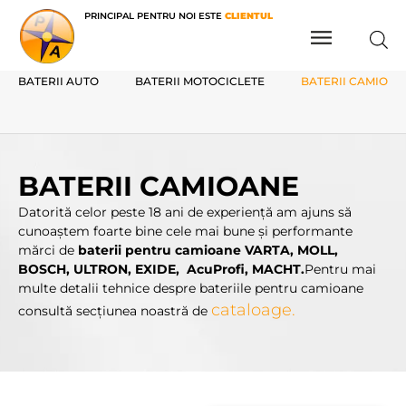
PRINCIPAL PENTRU NOI ESTE
CLIENTUL
BATERII AUTO
BATERII MOTOCICLETE
BATERII CAMIOAN
BATERII CAMIOANE
Datorită celor peste 18 ani de experienţă am ajuns să
cunoaştem foarte bine cele mai bune şi performante
mărci de
baterii pentru camioane VARTA, MOLL,
BOSCH, ULTRON, EXIDE, AcuProfi, MACHT.
Pentru mai
multe
detalii tehnice despre bateriile pentru camioane
cataloage
.
consultă secţiunea noastră de