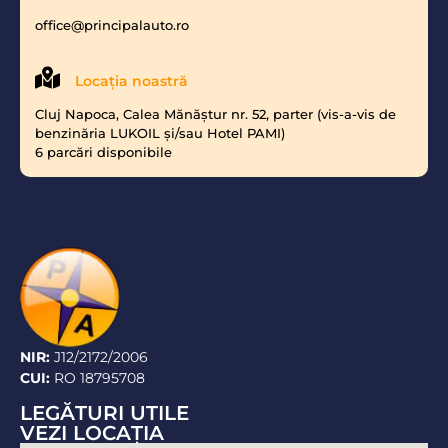
office@principalauto.ro
Locaţia noastră
Cluj Napoca, Calea Mănăştur nr. 52, parter (vis-a-vis de
benzinăria LUKOIL şi/sau Hotel PAMI)
6 parcări disponibile
NIR:
J12/2172/2006
CUI:
RO 18795708
LEGĂTURI UTILE
VEZI LOCAŢIA