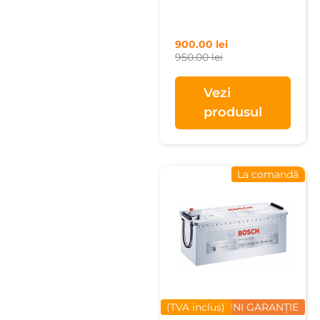
900.00
lei
950.00
lei
Vezi
produsul
La comandă
(TVA inclus)
12 LUNI GARANȚIE