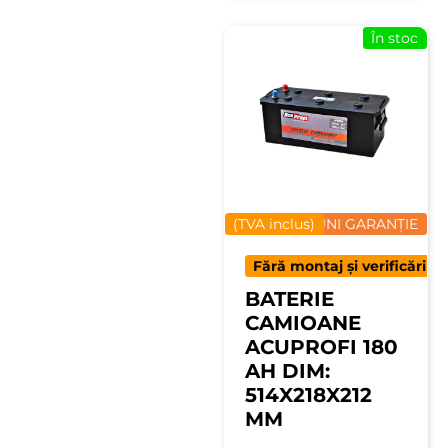
În stoc
(TVA inclus)
12 LUNI GARANȚIE
Fără montaj și verificări
BATERIE
CAMIOANE
ACUPROFI 180
AH DIM:
514X218X212
MM