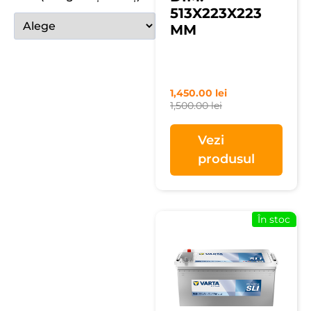
513X223X223
MM
1,450.00
lei
1,500.00
lei
Vezi
produsul
În stoc