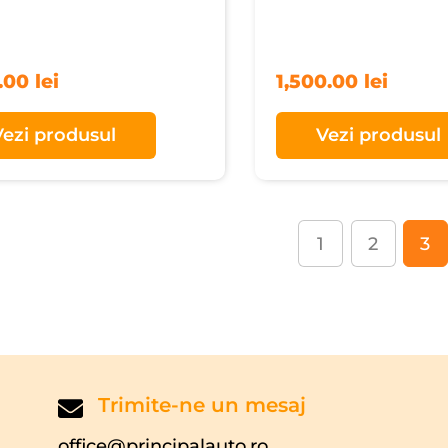
0.00
lei
1,500.00
lei
Vezi produsul
Vezi produsul
1
2
3
Trimite-ne un mesaj
office@principalauto.ro