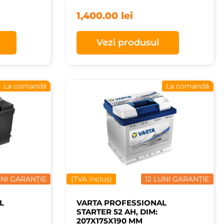
1,400.00
lei
Vezi produsul
La comandă
La comandă
UNI GARANȚIE
(TVA inclus)
12 LUNI GARANȚIE
L
VARTA PROFESSIONAL
STARTER 52 AH, DIM:
207X175X190 MM