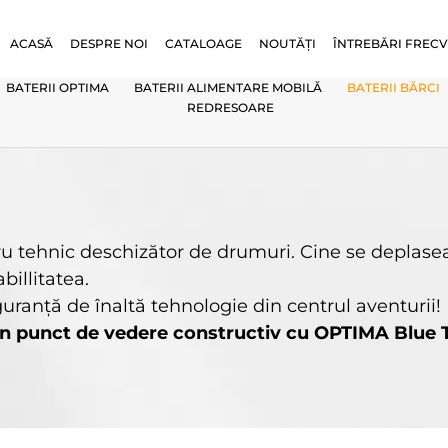
ACASĂ
DESPRE NOI
CATALOAGE
NOUTĂȚI
ÎNTREBĂRI FREC
BATERII OPTIMA
BATERII ALIMENTARE MOBILĂ
BATERII BĂRCI
REDRESOARE
u tehnic deschizător de drumuri. Cine se deplase
billitatea.
uranţă de înaltă tehnologie din centrul aventurii!
din punct de vedere constructiv cu OPTIMA Blue T