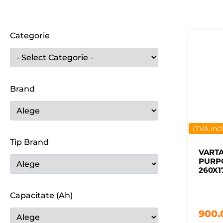
Categorie
Brand
(TVA inc
Tip Brand
VART
PURPO
260X1
Capacitate (Ah)
900