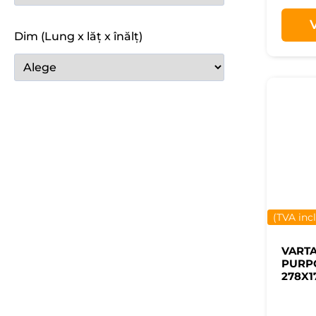
Dim (Lung x lăț x înălț)
(TVA inc
VART
PURPO
278X1