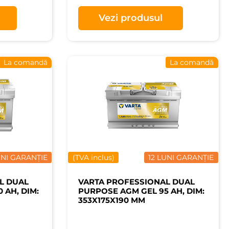
Vezi produsul
La comandă
La comandă
UNI GARANȚIE
(TVA inclus)
12 LUNI GARANȚIE
L DUAL
VARTA PROFESSIONAL DUAL
 AH, DIM:
PURPOSE AGM GEL 95 AH, DIM:
353X175X190 MM