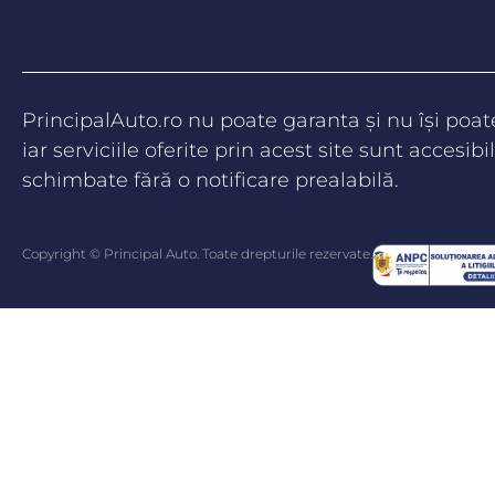
PrincipalAuto.ro nu poate garanta şi nu îşi poa
iar serviciile oferite prin acest site sunt accesibil
schimbate fără o notificare prealabilă.
Copyright © Principal Auto. Toate drepturile rezervate.