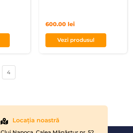
600.00
lei
Vezi produsul
4
Locaţia noastră
Cluj Napoca, Calea Mănăştur nr. 52,