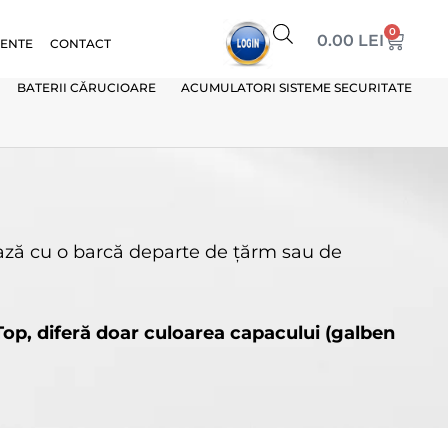
0
0.00
LEI
VENTE
CONTACT
BATERII CĂRUCIOARE
ACUMULATORI SISTEME SECURITATE
ază cu o barcă departe de ţărm sau de
op, diferă doar culoarea capacului (galben