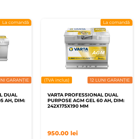
La comandă
La comandă
UNI GARANȚIE
(TVA inclus)
12 LUNI GARANȚIE
L DUAL
VARTA PROFESSIONAL DUAL
 AH, DIM:
PURPOSE AGM GEL 60 AH, DIM:
242X175X190 MM
950.00
lei