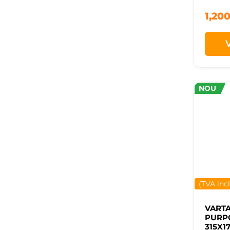
1,20
NOU
(TVA inc
VART
PURPO
315X1