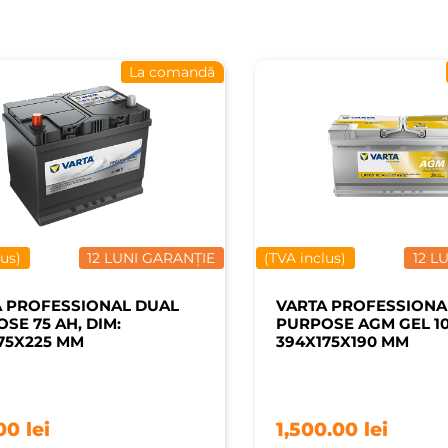
La comandă
lus)
12 LUNI GARANȚIE
(TVA inclus)
12 L
A PROFESSIONAL DUAL
VARTA PROFESSIONA
SE 75 AH, DIM:
PURPOSE AGM GEL 105
75X225 MM
394X175X190 MM
.00
lei
1,500.00
lei