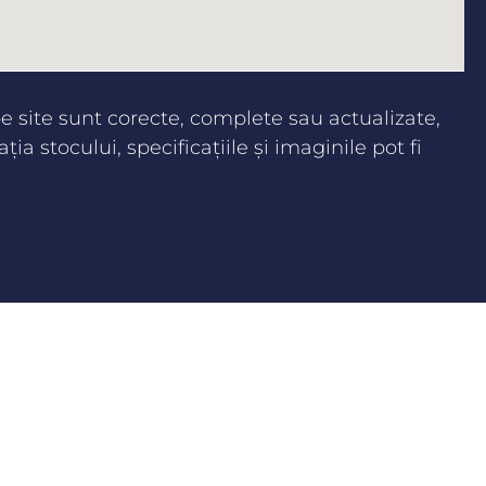
 site sunt corecte, complete sau actualizate,
aţia stocului, specificaţiile şi imaginile pot fi