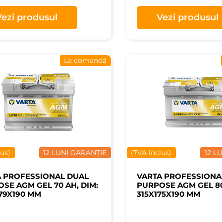
Vezi produsul
Vezi produsul
La comandă
lus)
12 LUNI GARANȚIE
(TVA inclus)
12 L
A PROFESSIONAL DUAL
VARTA PROFESSIONA
SE AGM GEL 70 AH, DIM:
PURPOSE AGM GEL 80
79X190 MM
315X175X190 MM