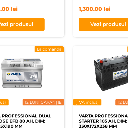
0.00
lei
1,300.00
lei
Vezi produsul
Vezi produsul
La comandă
lus)
12 LUNI GARANȚIE
(TVA inclus)
12 L
A PROFESSIONAL DUAL
VARTA PROFESSIONA
SE EFB 80 AH, DIM:
STARTER 105 AH, DIM:
75X190 MM
330X172X238 MM